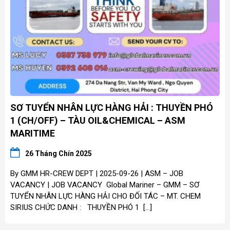
SƠ TUYỂN NHÂN LỰC HÀNG HẢI : THUYỀN PHÓ
1 (CH/OFF) – TÀU OIL&CHEMICAL – ASM
MARITIME
26 Tháng Chín 2025
By GMM HR-CREW DEPT | 2025-09-26 | ASM – JOB
VACANCY | JOB VACANCY Global Mariner – GMM – SƠ
TUYỂN NHÂN LỰC HÀNG HẢI CHO ĐỐI TÁC – MT. CHEM
SIRIUS CHỨC DANH : THUYỀN PHÓ 1 […]