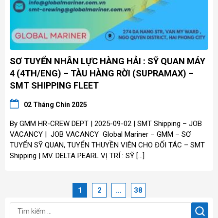
SƠ TUYỂN NHÂN LỰC HÀNG HẢI : SỸ QUAN MÁY
4 (4TH/ENG) – TÀU HÀNG RỜI (SUPRAMAX) –
SMT SHIPPING FLEET
02 Tháng Chín 2025
By GMM HR-CREW DEPT | 2025-09-02 | SMT Shipping – JOB
VACANCY | JOB VACANCY Global Mariner – GMM – SƠ
TUYỂN SỸ QUAN, TUYỂN THUYỀN VIÊN CHO ĐỐI TÁC – SMT
Shipping | MV. DELTA PEARL VỊ TRÍ : SỸ […]
1
2
…
38