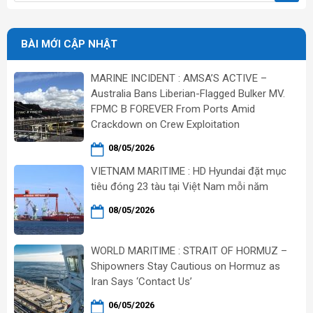
BÀI MỚI CẬP NHẬT
MARINE INCIDENT : AMSA’S ACTIVE –
Australia Bans Liberian-Flagged Bulker MV.
FPMC B FOREVER From Ports Amid
Crackdown on Crew Exploitation
08/05/2026
VIETNAM MARITIME : HD Hyundai đặt mục
tiêu đóng 23 tàu tại Việt Nam mỗi năm
08/05/2026
WORLD MARITIME : STRAIT OF HORMUZ –
Shipowners Stay Cautious on Hormuz as
Iran Says ‘Contact Us’
06/05/2026