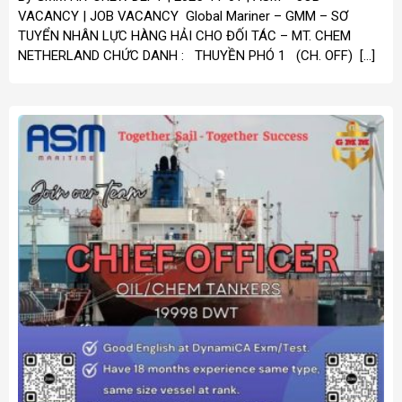
VACANCY | JOB VACANCY Global Mariner – GMM – SƠ
TUYỂN NHÂN LỰC HÀNG HẢI CHO ĐỐI TÁC – MT. CHEM
NETHERLAND CHỨC DANH : THUYỀN PHÓ 1 (CH. OFF) […]