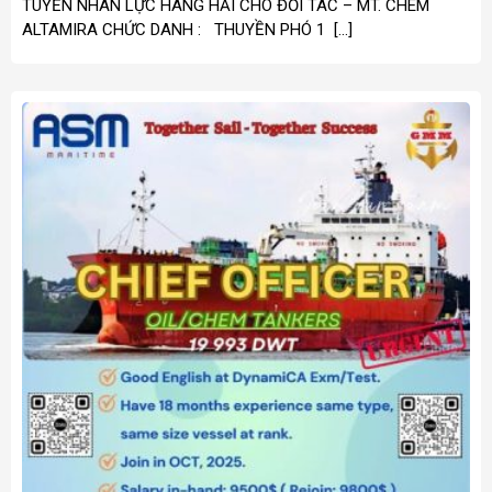
TUYỂN NHÂN LỰC HÀNG HẢI CHO ĐỐI TÁC – MT. CHEM
ALTAMIRA CHỨC DANH : THUYỀN PHÓ 1 […]