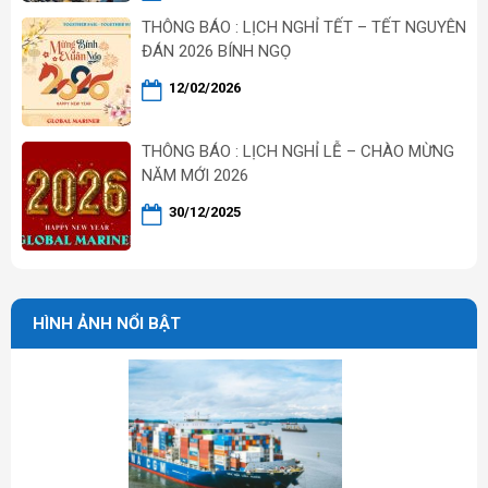
THÔNG BÁO : LỊCH NGHỈ TẾT – TẾT NGUYÊN
ĐÁN 2026 BÍNH NGỌ
12/02/2026
THÔNG BÁO : LỊCH NGHỈ LỄ – CHÀO MỪNG
NĂM MỚI 2026
30/12/2025
HÌNH ẢNH NỔI BẬT