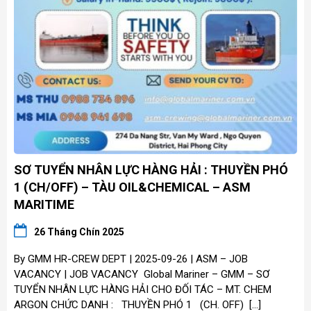
SƠ TUYỂN NHÂN LỰC HÀNG HẢI : THUYỀN PHÓ
1 (CH/OFF) – TÀU OIL&CHEMICAL – ASM
MARITIME
26 Tháng Chín 2025
By GMM HR-CREW DEPT | 2025-09-26 | ASM – JOB
VACANCY | JOB VACANCY Global Mariner – GMM – SƠ
TUYỂN NHÂN LỰC HÀNG HẢI CHO ĐỐI TÁC – MT. CHEM
ARGON CHỨC DANH : THUYỀN PHÓ 1 (CH. OFF) […]