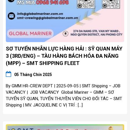
SƠ TUYỂN NHÂN LỰC HÀNG HẢI : SỸ QUAN MÁY
3 (3RD/ENG) – TÀU HÀNG BÁCH HÓA ĐA NĂNG
(MPP) – SMT SHIPPING FLEET
05 Tháng Chín 2025
By GMM HR-CREW DEPT | 2025-09-05 | SMT Shipping – JOB
VACANCY | JOB VACANCY Global Mariner – GMM – SƠ
TUYỂN SỸ QUAN, TUYỂN THUYỀN VIÊN CHO ĐỐI TÁC – SMT
Shipping | MV. JACQUELINE C VỊ TRÍ : […]