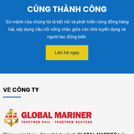
CÙNG THÀNH CÔNG
Sứ mệnh của chúng tôi là kết nối và phát triển cộng đồng hàng
hải, xây dựng cầu nối vững chắc giữa các nhà tuyển dụng và
người lao động biển.
Liên hệ ngay
VỀ CÔNG TY