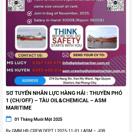
SƠ TUYỂN NHÂN LỰC HÀNG HẢI : THUYỀN PHÓ
1 (CH/OFF) – TÀU OIL&CHEMICAL – ASM
MARITIME
01 Tháng Mười Một 2025
By GMM HR-CREW DEPT | 2025-11-01 | ASM – JOB