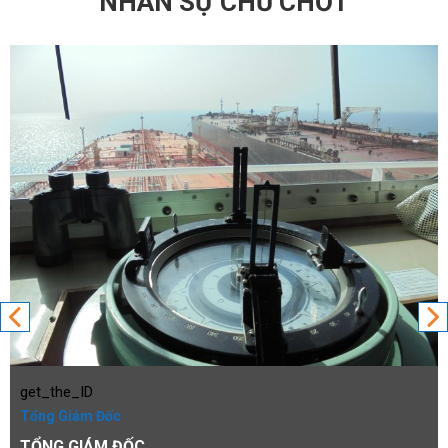
NHÂN SỰ CHỦ CHỐT
get_the_ID
Tổng Giám Đốc
TỔNG GIÁM ĐỐC