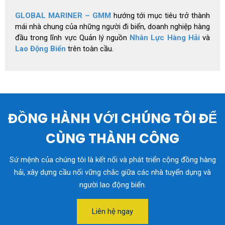
GLOBAL MARINER – GMM
hướng tới mục tiêu trở thành
mái nhà chung của những người đi biển, doanh nghiệp hàng
đầu trong lĩnh vực Quản lý nguồn
Nhân Lực Hàng Hải
và
Lao Động Biển
trên toàn cầu.
ĐỒNG HÀNH VỚI CHÚNG TÔI ĐỂ
CÙNG THÀNH CÔNG
Sứ mệnh của chúng tôi là kết nối và phát triển cộng đồng hàng
hải, xây dựng cầu nối vững chắc giữa các nhà tuyển dụng và
người lao động biển.
Liên hệ ngay