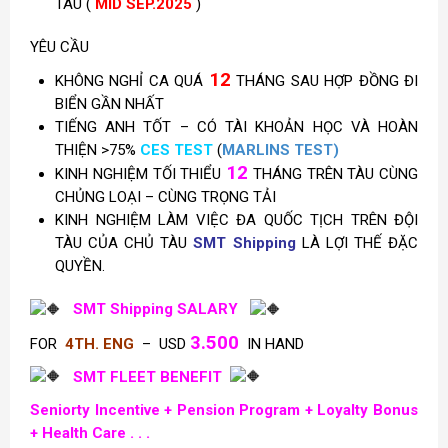
TÀU (
MID SEP.2025
)
YÊU CẦU
12
KHÔNG NGHỈ CA QUÁ
THÁNG SAU HỢP ĐỒNG ĐI
BIỂN GẦN NHẤT
TIẾNG ANH TỐT – CÓ TÀI KHOẢN HỌC VÀ HOÀN
THIỆN >75%
CES TEST
(
MARLINS TEST)
12
KINH NGHIỆM TỐI THIỂU
THÁNG TRÊN TÀU CÙNG
CHỦNG LOẠI – CÙNG TRỌNG TẢI
KINH NGHIỆM LÀM VIỆC ĐA QUỐC TỊCH TRÊN ĐỘI
TÀU CỦA CHỦ TÀU
SMT Shipping
LÀ LỢI THẾ ĐẶC
QUYỀN.
SMT Shipping SALARY
3.500
FOR
4TH. ENG
– USD
IN HAND
SMT FLEET BENEFIT
Seniorty Incentive +
Pension Program +
Loyalty Bonus
+ Health Care . . .