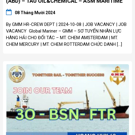
(ABD) – TÀU OIL&CHEMICAL – ASM MARITIME
08 Tháng Mười 2024
By GMM HR-CREW DEPT | 2024-10-08 | JOB VACANCY | JOB
VACANCY Global Mariner – GMM – SƠ TUYỂN NHÂN LỰC
HÀNG HẢI CHO ĐỐI TÁC – MT. CHEM AMSTERDAM | MT.
CHEM MERCURY | MT. CHEM ROTTERDAM CHỨC DANH […]