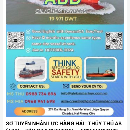
SƠ TUYỂN NHÂN LỰC HÀNG HẢI : THỦY THỦ AB