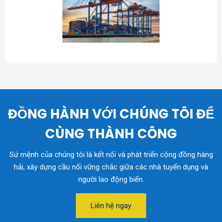
ĐỒNG HÀNH VỚI CHÚNG TÔI ĐỂ
CÙNG THÀNH CÔNG
Sứ mệnh của chúng tôi là kết nối và phát triển cộng đồng hàng
hải, xây dựng cầu nối vững chắc giữa các nhà tuyển dụng và
người lao động biển.
Liên hệ ngay