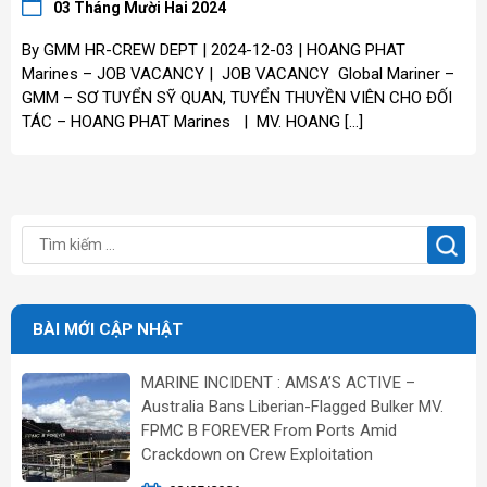
03 Tháng Mười Hai 2024
By GMM HR-CREW DEPT | 2024-12-03 | HOANG PHAT
Marines – JOB VACANCY | JOB VACANCY Global Mariner –
GMM – SƠ TUYỂN SỸ QUAN, TUYỂN THUYỀN VIÊN CHO ĐỐI
TÁC – HOANG PHAT Marines | MV. HOANG […]
BÀI MỚI CẬP NHẬT
MARINE INCIDENT : AMSA’S ACTIVE –
Australia Bans Liberian-Flagged Bulker MV.
FPMC B FOREVER From Ports Amid
Crackdown on Crew Exploitation