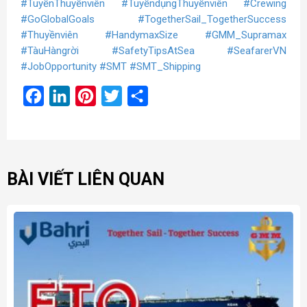
#TuyểnThuyềnviên
#TuyểndụngThuyềnviên
#Crewing
#GoGlobalGoals
#TogetherSail_TogetherSuccess
#Thuyềnviên
#HandymaxSize
#GMM_Supramax
#TàuHàngrời
#SafetyTipsAtSea
#SeafarerVN
#JobOpportunity
#SMT
#SMT_Shipping
Facebook
LinkedIn
Pinterest
Twitter
Share
BÀI VIẾT LIÊN QUAN