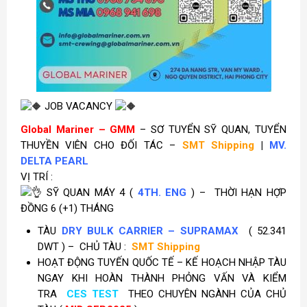
JOB VACANCY
Global Mariner – GMM
– SƠ TUYỂN SỸ QUAN, TUYỂN
THUYỀN VIÊN CHO ĐỐI TÁC –
SMT Shipping
|
MV.
DELTA PEARL
VỊ TRÍ :
SỸ QUAN MÁY 4 (
4TH. ENG
) –
THỜI HẠN HỢP
ĐỒNG 6 (+1) THÁNG
TÀU
DRY BULK CARRIER – SUPRAMAX
( 52.341
DWT ) – CHỦ TÀU :
SMT Shipping
HOẠT ĐỘNG TUYẾN QUỐC TẾ – KẾ HOẠCH NHẬP TÀU
NGAY KHI HOÀN THÀNH PHỎNG VẤN VÀ KIỂM
TRA
CES TEST
THEO CHUYÊN NGÀNH CỦA CHỦ