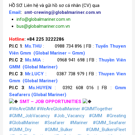
HỒ SƠ: Liên hệ và gửi hồ sơ cá nhân (CV) qua
Email
:
smt-crewing@globalmariner.com.vn
info@globalmariner.com.vn
bus@globalmariner.com.vn
Hotline
: +84 225 3222286
P.I.C 1
:
Ms.THU
: 0988 734 896 | FB :
Tuyển Thuyen
Viên Gmm
(Global Mariner – Gmm)
P.I.C 2
:
Ms.MIA
: 0968 941 698 | FB :
Thuyền Viên
GMM
(Global Mariner)
P.I.C 3
:
Mr.LUCY
: 0387 738 979 | FB :
Thuyen Vien
Gmm
(Global Mariner)
P.I.C 3
:
Ms.HUYEN
: 0392 608 016 | FB :
Gmm
Seafarers
(Global Mariner)
SMT – JOB OPPORTUNITIES
#WeAreGMM
#WeAreGlobalMariner
#GMMTogether
#GMM_JobVacancy
#Job_Vacancy
#GMM
#Greating
#GlobalMariner
#Seafarer
#Mariner
#GMM_Seafarer
#GMM_Dry
#GMM_Bulker
#GMM_BulkersFleet