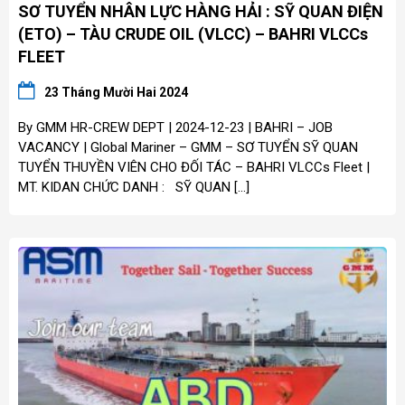
SƠ TUYỂN NHÂN LỰC HÀNG HẢI : SỸ QUAN ĐIỆN
(ETO) – TÀU CRUDE OIL (VLCC) – BAHRI VLCCs
FLEET
23 Tháng Mười Hai 2024
By GMM HR-CREW DEPT | 2024-12-23 | BAHRI – JOB
VACANCY | Global Mariner – GMM – SƠ TUYỂN SỸ QUAN
TUYỂN THUYỀN VIÊN CHO ĐỐI TÁC – BAHRI VLCCs Fleet |
MT. KIDAN CHỨC DANH : SỸ QUAN […]