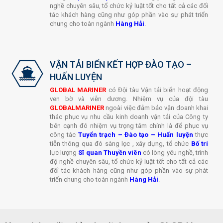
nghề chuyên sâu, tổ chức kỷ luật tốt cho tất cả các đối
tác khách hàng cũng như góp phần vào sự phát triển
chung cho toàn ngành
Hàng Hải
.
VẬN TẢI BIỂN KẾT HỢP ĐÀO TẠO –
HUẤN LUYỆN
GLOBAL MARINER
có Đội tàu Vận tải biển hoạt động
ven bờ và viễn dương. Nhiệm vụ của đội tàu
GLOBALMARINER
ngoài việc đảm bảo vận doanh khai
thác phục vụ nhu cầu kinh doanh vận tải của Công ty
bên cạnh đó nhiệm vụ trọng tâm chính là để phục vụ
công tác
Tuyển trạch
–
Đào tạo
–
Huấn luyện
thực
tiễn thông qua đó sàng lọc , xây dựng, tổ chức
Bố trí
lực lượng
Sĩ quan Thuyền viên
có lòng yêu nghề, trình
độ nghề chuyên sâu, tổ chức kỷ luật tốt cho tất cả các
đối tác khách hàng cũng như góp phần vào sự phát
triển chung cho toàn ngành
Hàng Hải
.