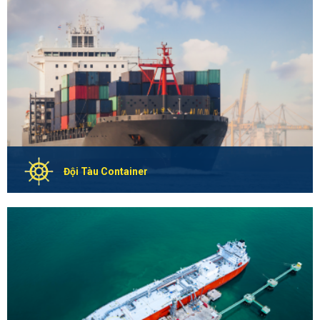
đáp ứng đầy đủ chuyên môn, kinh nghiệm để phục vụ trên
các đội tàu chuyên dụng chở Ô tô, các tàu Roll-on/Roll-off
theo từng nhu cầu của Đối tác, Khách hàng.
Chi Tiết
Đội Tàu Container
GLOBAL MARINER – GMM có lực lượng Sỹ Quan Thuyền viên
đáp ứng đầy đủ chuyên môn, kinh nghiệm để phục vụ trên
các đội tàu chuyên dụng chở Container theo từng nhu cầu của
Đối tác, Khách hàng.
Chi Tiết