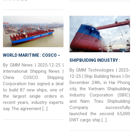
WORLD MARITIME : COSCO –
SHIPBUIDING INDUSTRY :
China’s COSCO Shipping Signs
By GMM News | 2025-12-25 |
VIETNAM – Nam Trieu
By GMM Technologies | 2025-
Landmark Agreement For
International Shipping News |
ShipYard Successfully
12-25 | Ship Building News | On
China COSCO Shipping
Construction Of 87 New
December 24th, in Hai Phong
Launched the second Bulk
Corporation has signed a deal
Vessels
city, the Vietnam Shipbuilding
to build 87 new ships, one of
carrier 65,000 DWT MV.
Industry Corporation (SBIC)
the largest single orders in
TRUONG MINH DREAM 02
and Nam Trieu Shipbuilding
recent years, industry experts
Company successfully
say. The agreement […]
launched the second 65,000
DWT cargo ship […]