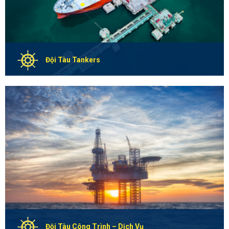
Đội Tàu Tankers
GLOBAL MARINER – GMM có lực lượng Sỹ Quan Thuyền viên
đáp ứng đầy đủ chuyên môn, kinh nghiệm để phục vụ trên
các đội tàu chuyên dụng chở Hàng lỏng theo từng nhu cầu
của Đối tác, Khách hàng.
Chi Tiết
Đội Tàu Công Trình – Dịch Vụ