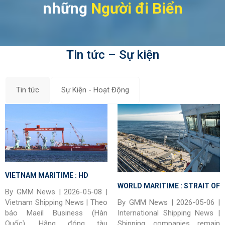
những
Người đi Biển
Tin tức – Sự kiện
Tin tức
Sự Kiện - Hoạt Động
VIETNAM MARITIME : HD
WORLD MARITIME : STRAIT OF
Hyundai đặt mục tiêu đóng 23
By GMM News | 2026-05-08 |
HORMUZ – Shipowners Stay
tàu tại Việt Nam mỗi năm
Vietnam Shipping News | Theo
By GMM News | 2026-05-06 |
Cautious on Hormuz as Iran
báo Maeil Business (Hàn
International Shipping News |
Quốc), Hãng đóng tàu
Shipping companies remain
Says ‘Contact Us’