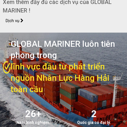
Xem thêm đầy đủ các dịch vụ của GLOBAL
MARINER !
Dịch vụ
GLOBAL MARINER luôn tiên
phong trong
lĩnh vực đầu tư phát triển
nguồn Nhân Lực Hàng Hải
toàn cầu
26+
2
Năm kinh nghiệm.
Quốc gia có đại lý.