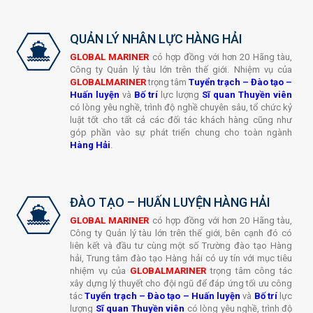
bách hóa theo từng nhu cầu của Đối tác, Khách hàng.
Chi Tiết
QUẢN LÝ NHÂN LỰC HÀNG HẢI
GLOBAL MARINER
có hợp đồng với hơn 20 Hãng tàu,
Công ty Quản lý tàu lớn trên thế giới. Nhiệm vụ của
GLOBALMARINER
trọng tâm
Tuyển trạch
–
Đào tạo
–
Huấn luyện
và
Bố trí
lực lượng
Sĩ quan Thuyền viên
có lòng yêu nghề, trình độ nghề chuyên sâu, tổ chức kỷ
luật tốt cho tất cả các đối tác khách hàng cũng như
góp phần vào sự phát triển chung cho toàn ngành
Hàng Hải
.
ĐÀO TẠO – HUẤN LUYỆN HÀNG HẢI
GLOBAL MARINER
có hợp đồng với hơn 20 Hãng tàu,
Công ty Quản lý tàu lớn trên thế giới, bên cạnh đó có
liên kết và đầu tư cùng một số Trường đào tạo Hàng
hải, Trung tâm đào tạo Hàng hải có uy tín với mục tiêu
nhiệm vụ của
GLOBALMARINER
trọng tâm công tác
xây dựng lý thuyết cho đội ngũ để đáp ứng tối ưu công
tác
Tuyển trạch
–
Đào tạo
–
Huấn luyện
và
Bố trí
lực
lượng
Sĩ quan Thuyền viên
có lòng yêu nghề, trình độ