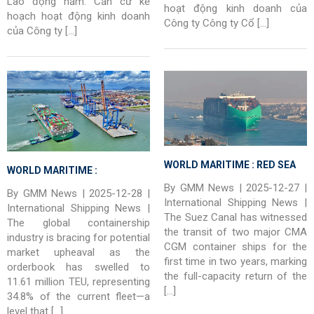
Lao động năm. Căn cứ kế
hoạt động kinh doanh của
hoạch hoạt động kinh doanh
Công ty Công ty Cổ […]
của Công ty […]
WORLD MARITIME : RED SEA
WORLD MARITIME :
ROUTE – Mega CMA CGM
By GMM News | 2025-12-27 |
CONTAINERIZATION –
By GMM News | 2025-12-28 |
Container Ship Transits Suez
International Shipping News |
Container Shipping Faces
International Shipping News |
The Suez Canal has witnessed
Canal For First Time In Two
The global containership
Oversupply Threat as Record
the transit of two major CMA
Years
industry is bracing for potential
Newbuild Orders Reshape
CGM container ships for the
market upheaval as the
Industry
first time in two years, marking
orderbook has swelled to
the full-capacity return of the
11.61 million TEU, representing
[…]
34.8% of the current fleet—a
level that […]