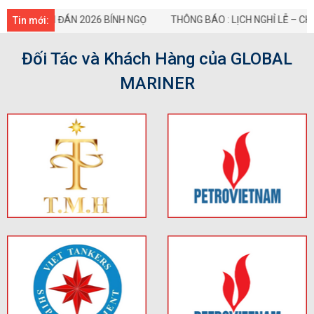
THÔNG BÁO : LỊCH NGHỈ LỄ – CHÀO MỪNG NĂM MỚI 2026
WOR
Tin mới:
Đối Tác và Khách Hàng của GLOBAL
MARINER