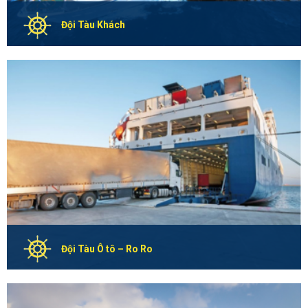
Đội Tàu Khách
GLOBAL MARINER – GMM có lực lượng Sỹ Quan Thuyền viên
đáp ứng đầy đủ chuyên môn, kinh nghiệm để phục vụ trên
các đội tàu khách, tàu phà theo từng nhu cầu của Đối tác,
Khách hàng.
Chi Tiết
Đội Tàu Ô tô – Ro Ro
GLOBAL MARINER – GMM có lực lượng Sỹ Quan Thuyền viên