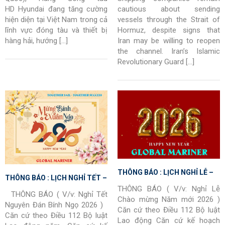
HD Hyundai đang tăng cường
cautious about sending
hiện diện tại Việt Nam trong cả
vessels through the Strait of
lĩnh vực đóng tàu và thiết bị
Hormuz, despite signs that
hàng hải, hướng […]
Iran may be willing to reopen
the channel. Iran’s Islamic
Revolutionary Guard […]
THÔNG BÁO : LỊCH NGHỈ LỄ –
THÔNG BÁO : LỊCH NGHỈ TẾT –
CHÀO MỪNG NĂM MỚI 2026
THÔNG BÁO ( V/v: Nghỉ Lễ
TẾT NGUYÊN ĐÁN 2026 BÍNH
THÔNG BÁO ( V/v: Nghỉ Tết
Chào mừng Năm mới 2026 )
NGỌ
Nguyên Đán Bính Ngọ 2026 )
Căn cứ theo Điều 112 Bộ luật
Căn cứ theo Điều 112 Bộ luật
Lao động Căn cứ kế hoạch