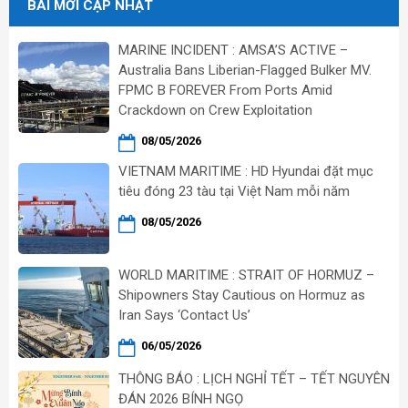
BÀI MỚI CẬP NHẬT
MARINE INCIDENT : AMSA’S ACTIVE –
Australia Bans Liberian-Flagged Bulker MV.
FPMC B FOREVER From Ports Amid
Crackdown on Crew Exploitation
08/05/2026
VIETNAM MARITIME : HD Hyundai đặt mục
tiêu đóng 23 tàu tại Việt Nam mỗi năm
08/05/2026
WORLD MARITIME : STRAIT OF HORMUZ –
Shipowners Stay Cautious on Hormuz as
Iran Says ‘Contact Us’
06/05/2026
THÔNG BÁO : LỊCH NGHỈ TẾT – TẾT NGUYÊN
ĐÁN 2026 BÍNH NGỌ