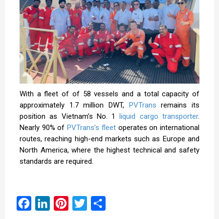
With a fleet of of 58 vessels and a total capacity of
approximately 1.7 million DWT,
PVTrans
remains its
position as Vietnam’s No. 1
liquid cargo transporter
.
Nearly 90% of
PVTrans’s fleet
operates on international
routes, reaching high-end markets such as Europe and
North America, where the highest technical and safety
standards are required.
Facebook
LinkedIn
Pinterest
Twitter
Share