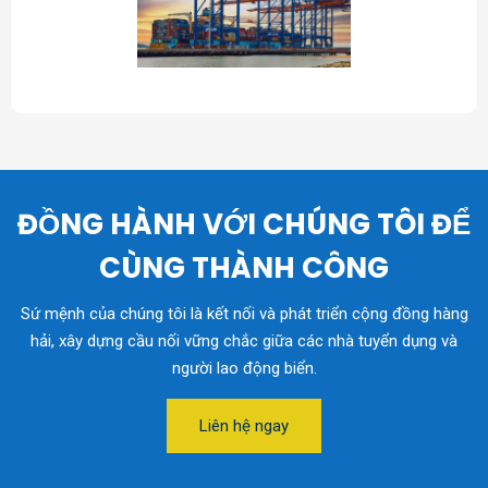
ĐỒNG HÀNH VỚI CHÚNG TÔI ĐỂ
CÙNG THÀNH CÔNG
Sứ mệnh của chúng tôi là kết nối và phát triển cộng đồng hàng
hải, xây dựng cầu nối vững chắc giữa các nhà tuyển dụng và
người lao động biển.
Liên hệ ngay