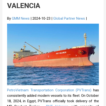
VALENCIA
By
GMM News
| 2024-10-23 |
Global Partner News
|
PetroVietnam Transportation Corporation (PVTrans)
has
consistently added modern vessels to its fleet. On October
18, 2024, in Egypt, PVTrans officially took delivery of the