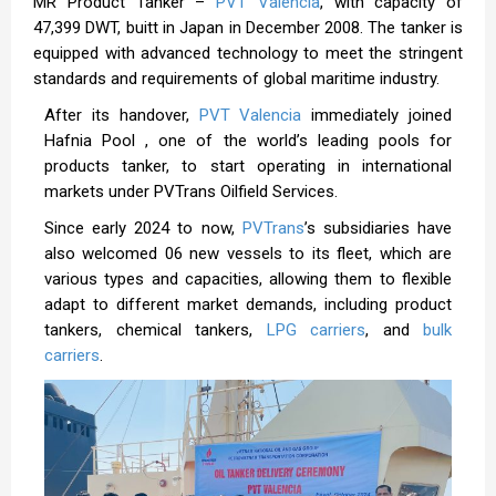
MR Product Tanker –
PVT Valencia
, with capacity of
47,399 DWT, buitt in Japan in December 2008. The tanker is
equipped with advanced technology to meet the stringent
standards and requirements of global maritime industry.
After its handover,
PVT Valencia
immediately joined
Hafnia Pool , one of the world’s leading pools for
products tanker, to start operating in international
markets under PVTrans Oilfield Services.
Since early 2024 to now,
PVTrans
’s subsidiaries have
also welcomed 06 new vessels to its fleet, which are
various types and capacities, allowing them to flexible
adapt to different market demands, including product
tankers, chemical tankers,
LPG carriers
, and
bulk
carriers
.