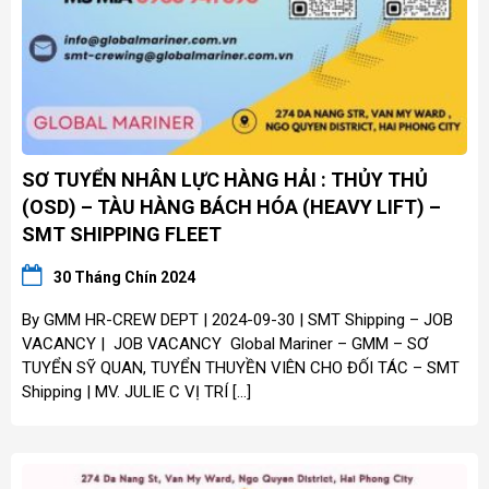
SƠ TUYỂN NHÂN LỰC HÀNG HẢI : THỦY THỦ
(OSD) – TÀU HÀNG BÁCH HÓA (HEAVY LIFT) –
SMT SHIPPING FLEET
30 Tháng Chín 2024
By GMM HR-CREW DEPT | 2024-09-30 | SMT Shipping – JOB
VACANCY | JOB VACANCY Global Mariner – GMM – SƠ
TUYỂN SỸ QUAN, TUYỂN THUYỀN VIÊN CHO ĐỐI TÁC – SMT
Shipping | MV. JULIE C VỊ TRÍ […]