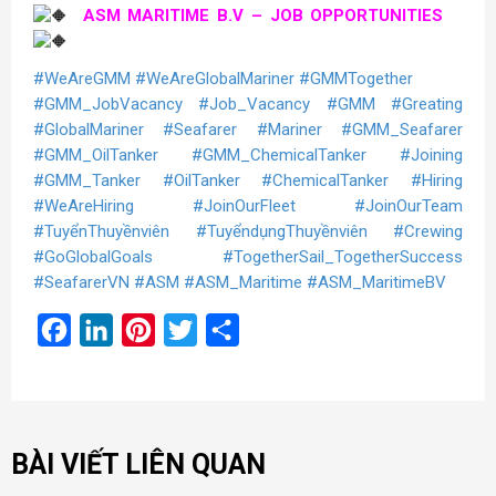
ASM MARITIME B.V – JOB OPPORTUNITIES
#WeAreGMM
#WeAreGlobalMariner
#GMMTogether
#GMM_JobVacancy
#Job_Vacancy
#GMM
#Greating
#GlobalMariner
#Seafarer
#Mariner
#GMM_Seafarer
#GMM_OilTanker
#GMM_ChemicalTanker
#Joining
#GMM_Tanker
#OilTanker
#ChemicalTanker
#Hiring
#WeAreHiring
#JoinOurFleet
#JoinOurTeam
#TuyểnThuyềnviên
#TuyểndụngThuyềnviên
#Crewing
#GoGlobalGoals
#TogetherSail_TogetherSuccess
#SeafarerVN
#ASM
#ASM_Maritime
#ASM_MaritimeBV
Facebook
LinkedIn
Pinterest
Twitter
Share
BÀI VIẾT LIÊN QUAN