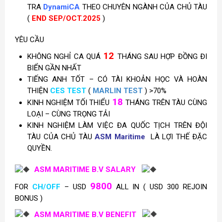
TRA
DynamiCA
THEO CHUYÊN NGÀNH CỦA CHỦ TÀU
(
END SEP/OCT.2025
)
YÊU CẦU
12
KHÔNG NGHỈ CA QUÁ
THÁNG SAU HỢP ĐỒNG ĐI
BIỂN GẦN NHẤT
TIẾNG ANH TỐT – CÓ TÀI KHOẢN HỌC VÀ HOÀN
THIỆN
CES TEST
(
MARLIN TEST
) >70%
18
KINH NGHIỆM TỐI THIỂU
THÁNG TRÊN TÀU CÙNG
LOẠI – CÙNG TRỌNG TẢI
KINH NGHIỆM LÀM VIỆC ĐA QUỐC TỊCH TRÊN ĐỘI
TÀU CỦA CHỦ TÀU
ASM Maritime
LÀ LỢI THẾ ĐẶC
QUYỀN.
ASM MARITIME B.V SALARY
9800
FOR
CH/OFF
– USD
ALL IN ( USD 300 REJOIN
BONUS )
ASM MARITIME B.V BENEFIT