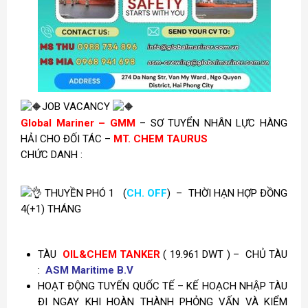
JOB VACANCY
Global Mariner – GMM
– SƠ TUYỂN NHÂN LỰC HÀNG
HẢI CHO ĐỐI TÁC –
MT. CHEM TAURUS
CHỨC DANH :
THUYỀN PHÓ 1 (
CH. OFF
) –
THỜI HẠN HỢP ĐỒNG
4(+1) THÁNG
TÀU
OIL&CHEM TANKER
( 19.961 DWT ) – CHỦ TÀU
:
ASM Maritime B.V
HOẠT ĐỘNG TUYẾN QUỐC TẾ – KẾ HOẠCH NHẬP TÀU
ĐI NGAY KHI HOÀN THÀNH PHỎNG VẤN VÀ KIỂM