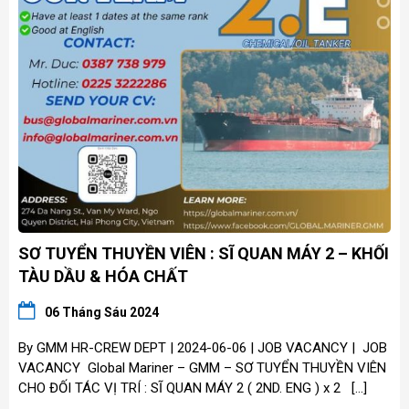
SƠ TUYỂN THUYỀN VIÊN : SĨ QUAN MÁY 2 – KHỐI
TÀU DẦU & HÓA CHẤT
06 Tháng Sáu 2024
By GMM HR-CREW DEPT | 2024-06-06 | JOB VACANCY | JOB
VACANCY Global Mariner – GMM – SƠ TUYỂN THUYỀN VIÊN
CHO ĐỐI TÁC VỊ TRÍ : SĨ QUAN MÁY 2 ( 2ND. ENG ) x 2 […]