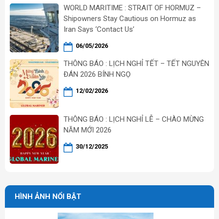
WORLD MARITIME : STRAIT OF HORMUZ –
Shipowners Stay Cautious on Hormuz as
Iran Says ‘Contact Us’
06/05/2026
THÔNG BÁO : LỊCH NGHỈ TẾT – TẾT NGUYÊN
ĐÁN 2026 BÍNH NGỌ
12/02/2026
THÔNG BÁO : LỊCH NGHỈ LỄ – CHÀO MỪNG
NĂM MỚI 2026
30/12/2025
HÌNH ẢNH NỔI BẬT