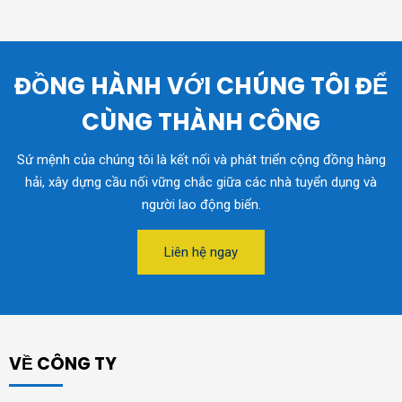
ĐỒNG HÀNH VỚI CHÚNG TÔI ĐỂ
CÙNG THÀNH CÔNG
Sứ mệnh của chúng tôi là kết nối và phát triển cộng đồng hàng
hải, xây dựng cầu nối vững chắc giữa các nhà tuyển dụng và
người lao động biển.
Liên hệ ngay
VỀ CÔNG TY