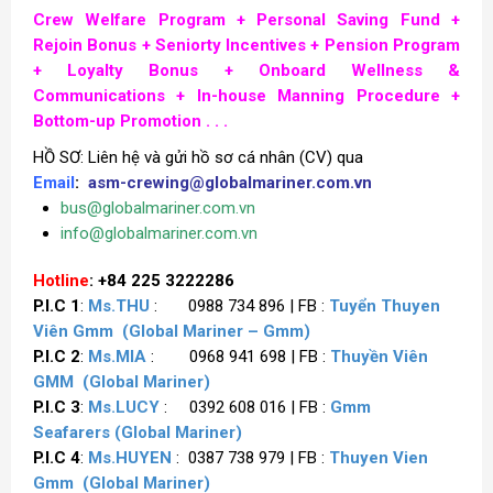
Crew Welfare Program + Personal Saving Fund +
Rejoin Bonus +
Seniorty Incentives +
Pension Program
+
Loyalty Bonus + Onboard Wellness &
Communications + In-house Manning Procedure +
Bottom-up Promotion . . .
HỒ SƠ: Liên hệ và gửi hồ sơ cá nhân (CV) qua
Email
:
asm-crewing@globalmariner.com.vn
bus@globalmariner.com.vn
info@globalmariner.com.vn
Hotline
: +84 225 3222286
P.I.C 1
:
Ms.THU
: 0988 734 896 | FB :
Tuyển Thuyen
Viên Gmm
(Global Mariner – Gmm)
P.I.C 2
:
Ms.MIA
: 0968 941 698 | FB :
Thuyền Viên
GMM
(Global Mariner)
P.I.C 3
:
Ms.LUCY
: 0392 608 016 | FB :
Gmm
Seafarers
(Global Mariner)
P.I.C 4
:
Ms.HUYEN
: 0387 738 979 | FB :
Thuyen Vien
Gmm
(Global Mariner)