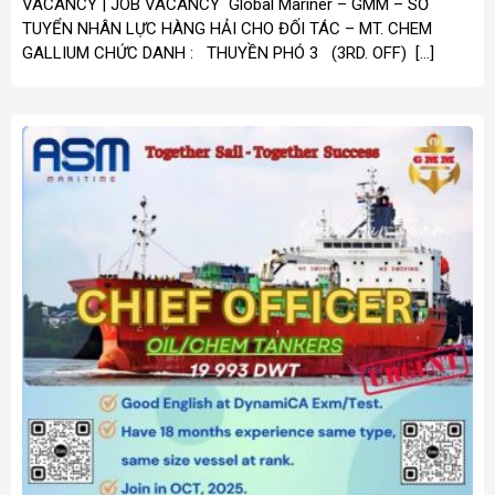
VACANCY | JOB VACANCY Global Mariner – GMM – SƠ
TUYỂN NHÂN LỰC HÀNG HẢI CHO ĐỐI TÁC – MT. CHEM
GALLIUM CHỨC DANH : THUYỀN PHÓ 3 (3RD. OFF) […]