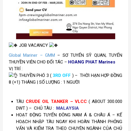
JOB VACANCY
Global Mariner – GMM
– SƠ TUYỂN SỸ QUAN, TUYỂN
THUYỀN VIÊN CHO ĐỐI TÁC –
HOANG PHAT Marines
VỊ TRÍ :
THUYỀN PHÓ 3 (
3RD OFF
) –
THỜI HẠN HỢP ĐỒNG
8 (+1) THÁNG | SỐ LƯỢNG : 1 NGƯỜI
TÀU
CRUDE OIL TANKER – VLCC
( ABOUT 300.000
DWT ) – CHỦ TÀU :
MALAYSIA
HOẠT ĐỘNG TUYẾN ĐÔNG NAM Á & CHÂU Á – KẾ
HOẠCH NHẬP TÀU NGAY KHI HOÀN THÀNH PHỎNG
VẤN VÀ KIỂM TRA THEO CHUYÊN NGÀNH CỦA CHỦ