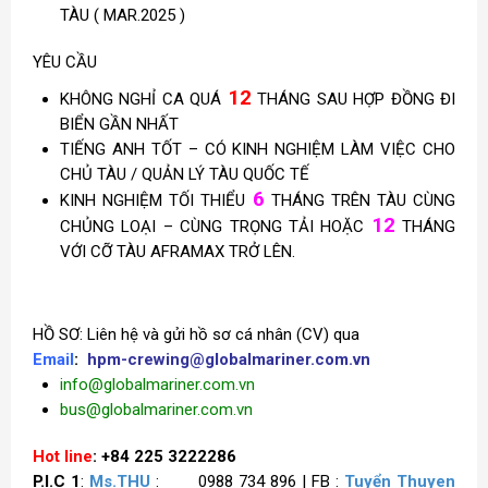
TÀU ( MAR.2025 )
YÊU CẦU
12
KHÔNG NGHỈ CA QUÁ
THÁNG SAU HỢP ĐỒNG ĐI
BIỂN GẦN NHẤT
TIẾNG ANH TỐT – CÓ KINH NGHIỆM LÀM VIỆC CHO
CHỦ TÀU / QUẢN LÝ TÀU QUỐC TẾ
6
KINH NGHIỆM TỐI THIỂU
THÁNG TRÊN TÀU CÙNG
12
CHỦNG LOẠI – CÙNG TRỌNG TẢI HOẶC
THÁNG
VỚI CỠ TÀU AFRAMAX TRỞ LÊN.
HỒ SƠ: Liên hệ và gửi hồ sơ cá nhân (CV) qua
Email
:
hpm-crewing@globalmariner.com.vn
info@globalmariner.com.vn
bus@globalmariner.com.vn
Hot line
: +84 225 3222286
P.I.C 1
:
Ms.THU
: 0988 734 896 | FB :
Tuyển Thuyen