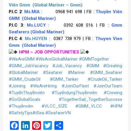
Viên Gmm
(Global Mariner – Gmm)
P.I.C 2
:
Ms.MIA
: 0968 941 698 | FB :
Thuyền Viên
GMM
(Global Mariner)
P.I.C 3
:
Ms.LUCY
: 0392 608 016 | FB :
Gmm
Seafarers
(Global Mariner)
P.I.C 4
:
Ms.HUYEN
: 0387 738 979 | FB :
Thuyen Vien
Gmm
(Global Mariner)
HPM – JOB OPPORTUNITIES
#WeAreGMM
#WeAreGlobalMariner
#GMMTogether
#GMM_JobVacancy
#Job_Vacancy
#GMM
#Greating
#GlobalMariner
#Seafarer
#Mariner
#GMM_Seafarer
#GMM_CrudeOil
#GMM_Tanker
#CrudeOil_Tanker
#Joining
#WeAreHiring
#JoinOurFleet
#JoinOurTeam
#TuyểnThuyềnviên
#TuyểndụngThuyềnviên
#Crewing
#GoGlobalGoals
#TogetherSail_TogetherSuccess
#Thuyềnviên
#VLCC_SIZE
#GMM_VLCC
#HPM
#SafetyTipsAtSea
#SeafarerVN
Facebook
LinkedIn
Pinterest
Twitter
Share