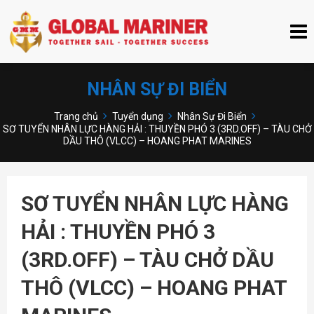
NHÂN SỰ ĐI BIỂN
Trang chủ
Tuyển dụng
Nhân Sự Đi Biển
SƠ TUYỂN NHÂN LỰC HÀNG HẢI : THUYỀN PHÓ 3 (3RD.OFF) – TÀU CHỞ
DẦU THÔ (VLCC) – HOANG PHAT MARINES
SƠ TUYỂN NHÂN LỰC HÀNG
HẢI : THUYỀN PHÓ 3
(3RD.OFF) – TÀU CHỞ DẦU
THÔ (VLCC) – HOANG PHAT