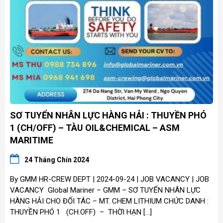
SƠ TUYỂN NHÂN LỰC HÀNG HẢI : THUYỀN PHÓ
1 (CH/OFF) – TÀU OIL&CHEMICAL – ASM
MARITIME
24 Tháng Chín 2024
By GMM HR-CREW DEPT | 2024-09-24 | JOB VACANCY | JOB
VACANCY Global Mariner – GMM – SƠ TUYỂN NHÂN LỰC
HÀNG HẢI CHO ĐỐI TÁC – MT. CHEM LITHIUM CHỨC DANH :
THUYỀN PHÓ 1 (CH.OFF) – THỜI HẠN […]