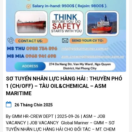
SƠ TUYỂN NHÂN LỰC HÀNG HẢI : THUYỀN PHÓ
1 (CH/OFF) – TÀU OIL&CHEMICAL – ASM
MARITIME
26 Tháng Chín 2025
By GMM HR-CREW DEPT | 2025-09-26 | ASM – JOB
VACANCY | JOB VACANCY Global Mariner – GMM – SƠ
TUYỂN NHÂN LỰC HÀNG HẢI CHO ĐỐI TÁC – MT. CHEM