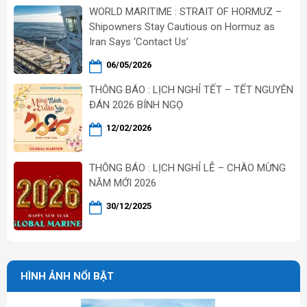
WORLD MARITIME : STRAIT OF HORMUZ –
Shipowners Stay Cautious on Hormuz as
Iran Says ‘Contact Us’
06/05/2026
THÔNG BÁO : LỊCH NGHỈ TẾT – TẾT NGUYÊN
ĐÁN 2026 BÍNH NGỌ
12/02/2026
THÔNG BÁO : LỊCH NGHỈ LỄ – CHÀO MỪNG
NĂM MỚI 2026
30/12/2025
HÌNH ẢNH NỔI BẬT