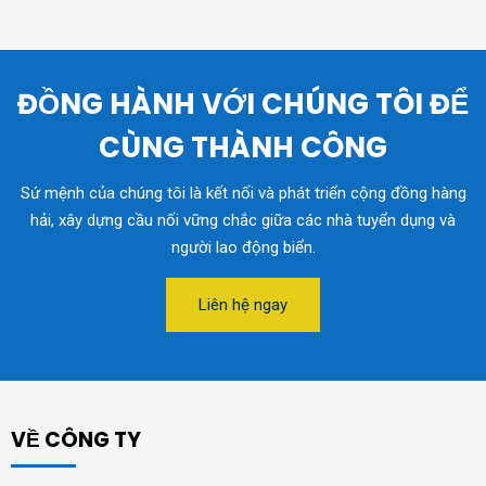
ĐỒNG HÀNH VỚI CHÚNG TÔI ĐỂ
CÙNG THÀNH CÔNG
Sứ mệnh của chúng tôi là kết nối và phát triển cộng đồng hàng
hải, xây dựng cầu nối vững chắc giữa các nhà tuyển dụng và
người lao động biển.
Liên hệ ngay
VỀ CÔNG TY