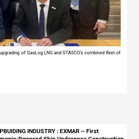
d upgrading of GasLog LNG and STASCO’s combined fleet of
PBUIDING INDUSTRY : EXMAR – First
onia-Powered Ship Undergoes Construction