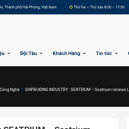
n, Thành phố Hải Phòng, Việt Nam
Thứ hai – Thứ sáu 8:00 – 17:30
iệu
Đội Tàu
Khách Hàng
Tin tức
 Công Nghệ
SHIPBUIDING INDUSTRY : SEATRIUM – Seatrium renews LNG