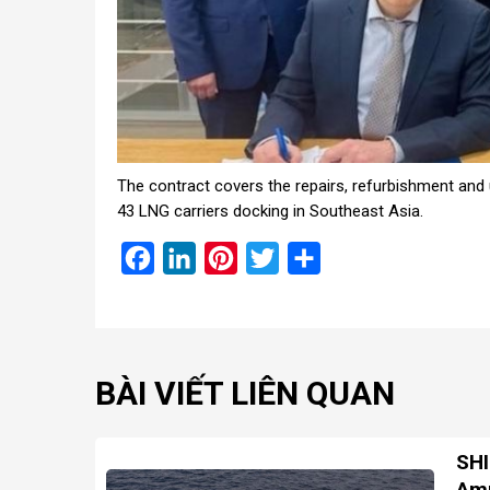
The contract covers the repairs, refurbishment an
43 LNG carriers docking in Southeast Asia.
Facebook
LinkedIn
Pinterest
Twitter
Share
BÀI VIẾT LIÊN QUAN
SHI
Amm