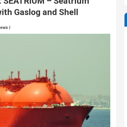
: SEATRIUM – Seatrium
ith Gaslog and Shell
News |