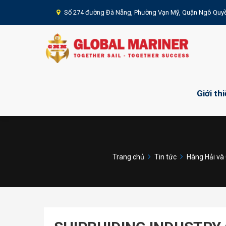
Số 274 đường Đà Nẵng, Phường Vạn Mỹ, Quận Ngô Quyề
Giới th
Trang chủ
Tin tức
Hàng Hải và