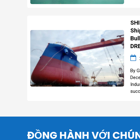
SHI
Shi
Bul
DR
By G
Dece
Indu
succ
ĐỒNG HÀNH VỚI CHÚN