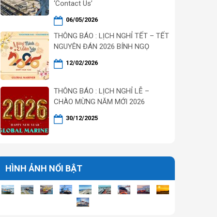
‘Contact Us’
06/05/2026
THÔNG BÁO : LỊCH NGHỈ TẾT – TẾT
NGUYÊN ĐÁN 2026 BÍNH NGỌ
12/02/2026
THÔNG BÁO : LỊCH NGHỈ LỄ –
CHÀO MỪNG NĂM MỚI 2026
30/12/2025
HÌNH ẢNH NỔI BẬT