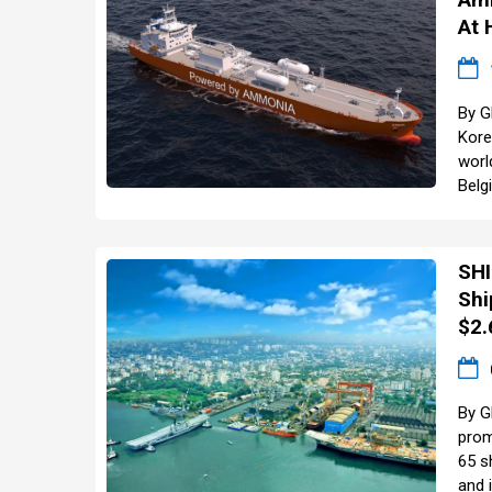
At 
By G
Kore
worl
Belg
SHI
Shi
$2.
By G
prom
65 s
and i