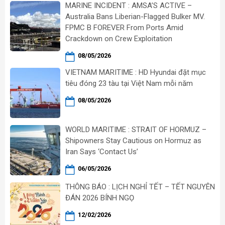
MARINE INCIDENT : AMSA’S ACTIVE –
Australia Bans Liberian-Flagged Bulker MV.
FPMC B FOREVER From Ports Amid
Crackdown on Crew Exploitation
08/05/2026
VIETNAM MARITIME : HD Hyundai đặt mục
tiêu đóng 23 tàu tại Việt Nam mỗi năm
08/05/2026
WORLD MARITIME : STRAIT OF HORMUZ –
Shipowners Stay Cautious on Hormuz as
Iran Says ‘Contact Us’
06/05/2026
THÔNG BÁO : LỊCH NGHỈ TẾT – TẾT NGUYÊN
ĐÁN 2026 BÍNH NGỌ
12/02/2026