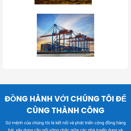
ĐỒNG HÀNH VỚI CHÚNG TÔI ĐỂ
CÙNG THÀNH CÔNG
Sứ mệnh của chúng tôi là kết nối và phát triển cộng đồng hàng
hải, xây dựng cầu nối vững chắc giữa các nhà tuyển dụng và