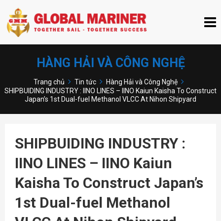
HÀNG HẢI VÀ CÔNG NGHỆ
Trang chủ
Tin tức
Hàng Hải và Công Nghệ
SHIPBUIDING INDUSTRY : IINO LINES – IINO Kaiun Kaisha To Construct
Japan’s 1st Dual-fuel Methanol VLCC At Nihon Shipyard
SHIPBUIDING INDUSTRY :
IINO LINES – IINO Kaiun
Kaisha To Construct Japan’s
1st Dual-fuel Methanol