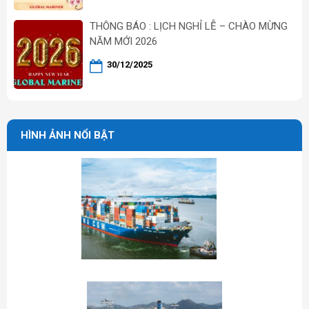
THÔNG BÁO : LỊCH NGHỈ LỄ – CHÀO MỪNG
NĂM MỚI 2026
30/12/2025
HÌNH ẢNH NỔI BẬT