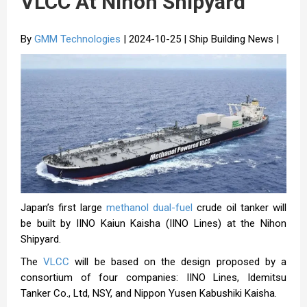
VLCC At Nihon Shipyard
By
GMM Technologies
| 2024-10-25 | Ship Building News |
Japan’s first large
methanol dual-fuel
crude oil tanker will
be built by IINO Kaiun Kaisha (IINO Lines) at the Nihon
Shipyard.
The
VLCC
will be based on the design proposed by a
consortium of four companies: IINO Lines, Idemitsu
Tanker Co., Ltd, NSY, and Nippon Yusen Kabushiki Kaisha.