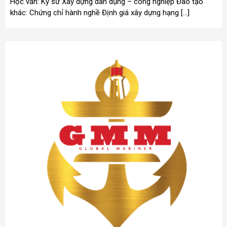
Học vấn: Kỹ sư Xây dựng dân dụng – công nghiệp Đào tạo
khác: Chứng chỉ hành nghề Định giá xây dựng hạng […]