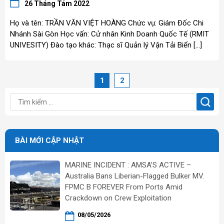
26 Tháng Tám 2022
Họ và tên: TRẦN VĂN VIỆT HOÀNG Chức vụ: Giám Đốc Chi
Nhánh Sài Gòn Học vấn: Cử nhân Kinh Doanh Quốc Tế (RMIT
UNIVESITY) Đào tạo khác: Thạc sĩ Quản lý Vận Tải Biển […]
1
2
BÀI MỚI CẬP NHẬT
MARINE INCIDENT : AMSA’S ACTIVE –
Australia Bans Liberian-Flagged Bulker MV.
FPMC B FOREVER From Ports Amid
Crackdown on Crew Exploitation
08/05/2026