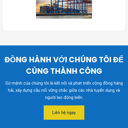
ĐỒNG HÀNH VỚI CHÚNG TÔI ĐỂ
CÙNG THÀNH CÔNG
Sứ mệnh của chúng tôi là kết nối và phát triển cộng đồng hàng
hải, xây dựng cầu nối vững chắc giữa các nhà tuyển dụng và
người lao động biển.
Liên hệ ngay