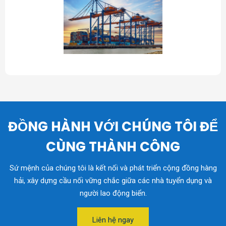
ĐỒNG HÀNH VỚI CHÚNG TÔI ĐỂ
CÙNG THÀNH CÔNG
Sứ mệnh của chúng tôi là kết nối và phát triển cộng đồng hàng
hải, xây dựng cầu nối vững chắc giữa các nhà tuyển dụng và
người lao động biển.
Liên hệ ngay