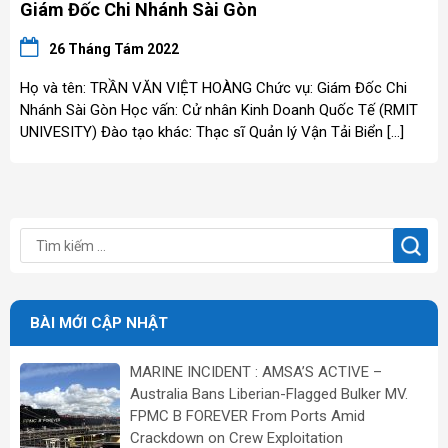
Giám Đốc Chi Nhánh Sài Gòn
26 Tháng Tám 2022
Họ và tên: TRẦN VĂN VIỆT HOÀNG Chức vụ: Giám Đốc Chi
Nhánh Sài Gòn Học vấn: Cử nhân Kinh Doanh Quốc Tế (RMIT
UNIVESITY) Đào tạo khác: Thạc sĩ Quản lý Vận Tải Biển […]
BÀI MỚI CẬP NHẬT
MARINE INCIDENT : AMSA’S ACTIVE –
Australia Bans Liberian-Flagged Bulker MV.
FPMC B FOREVER From Ports Amid
Crackdown on Crew Exploitation