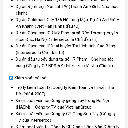
Dự án BOT Bắc Giang (Thành An 386 là Nhà thầu)
Dự án Bệnh viện Nội tiết TW (Thành An 386 là Nhà thầu
chính)
Dự án Goldmark City 136 Hồ Tùng Mậu, Dự án An Phú –
An Khánh (Việt Hân là nhà đầu tư)
Dự án Cảng cạn ICD Mỹ Đình tại xã Đức Thượng, huyện
Hoài Đức, Hà Nội (Interserco là Chủ đầu tư)
Dự án Cảng cạn ICD tại huyện Trà Lĩnh tỉnh Cao Bằng
(Interserco là Chủ đầu tư)
Dự án đầu tư xây dựng tại số 17 Phạm Hùng hợp tác
cùng Công ty CP BĐS AZ (Interserco là Nhà đầu tư)
Kiểm soát nội bộ
Trợ lý kiểm toán tại Công ty Kiểm toán và tư vấn Thủ
Đô (2004-2007)
Kiểm soát viên tại Công ty giống cây trồng Hà Nội
(HASM) – Công ty TV của VietHanGroup
Kiểm soát viên tại Công ty CP Cảng Sơn Tây (Công ty
TV của Interserco)
KIểm soát viên tại Công ty CP Cảng Hồng Vân (Công ty