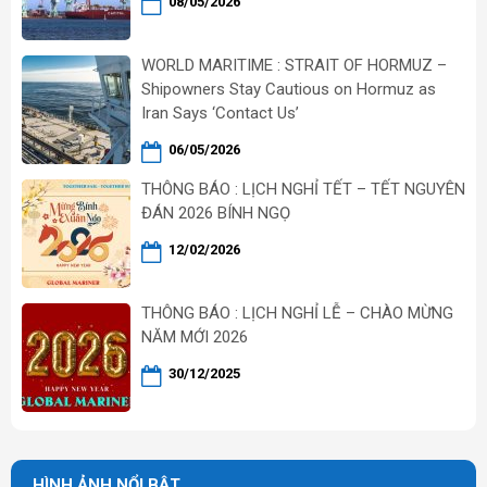
08/05/2026
WORLD MARITIME : STRAIT OF HORMUZ –
Shipowners Stay Cautious on Hormuz as
Iran Says ‘Contact Us’
06/05/2026
THÔNG BÁO : LỊCH NGHỈ TẾT – TẾT NGUYÊN
ĐÁN 2026 BÍNH NGỌ
12/02/2026
THÔNG BÁO : LỊCH NGHỈ LỄ – CHÀO MỪNG
NĂM MỚI 2026
30/12/2025
HÌNH ẢNH NỔI BẬT