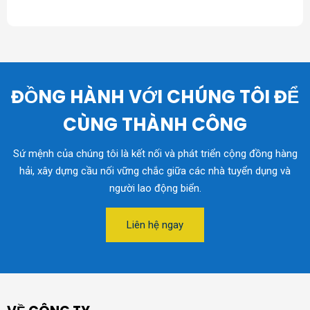
ĐỒNG HÀNH VỚI CHÚNG TÔI ĐỂ
CÙNG THÀNH CÔNG
Sứ mệnh của chúng tôi là kết nối và phát triển cộng đồng hàng
hải, xây dựng cầu nối vững chắc giữa các nhà tuyển dụng và
người lao động biển.
Liên hệ ngay