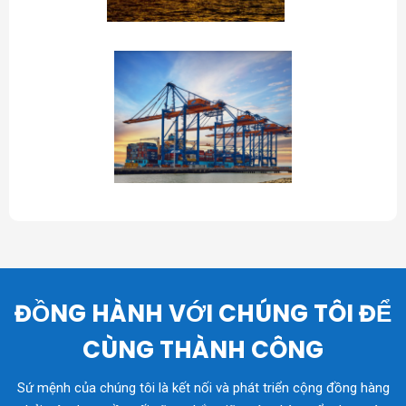
ĐỒNG HÀNH VỚI CHÚNG TÔI ĐỂ
CÙNG THÀNH CÔNG
Sứ mệnh của chúng tôi là kết nối và phát triển cộng đồng hàng