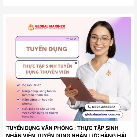
TUYỂN DỤNG VĂN PHÒNG : THỰC TẬP SINH
NHÂN VIÊN TUYỂN DỤNG NHÂN LỰC HÀNG HẢI