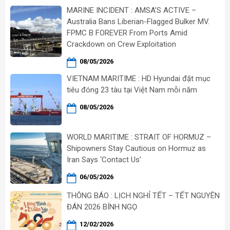
MARINE INCIDENT : AMSA’S ACTIVE –
Australia Bans Liberian-Flagged Bulker MV.
FPMC B FOREVER From Ports Amid
Crackdown on Crew Exploitation
08/05/2026
VIETNAM MARITIME : HD Hyundai đặt mục
tiêu đóng 23 tàu tại Việt Nam mỗi năm
08/05/2026
WORLD MARITIME : STRAIT OF HORMUZ –
Shipowners Stay Cautious on Hormuz as
Iran Says ‘Contact Us’
06/05/2026
THÔNG BÁO : LỊCH NGHỈ TẾT – TẾT NGUYÊN
ĐÁN 2026 BÍNH NGỌ
12/02/2026