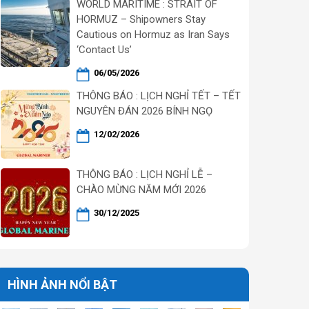
WORLD MARITIME : STRAIT OF
HORMUZ – Shipowners Stay
Cautious on Hormuz as Iran Says
‘Contact Us’
06/05/2026
THÔNG BÁO : LỊCH NGHỈ TẾT – TẾT
NGUYÊN ĐÁN 2026 BÍNH NGỌ
12/02/2026
THÔNG BÁO : LỊCH NGHỈ LỄ –
CHÀO MỪNG NĂM MỚI 2026
30/12/2025
HÌNH ẢNH NỔI BẬT