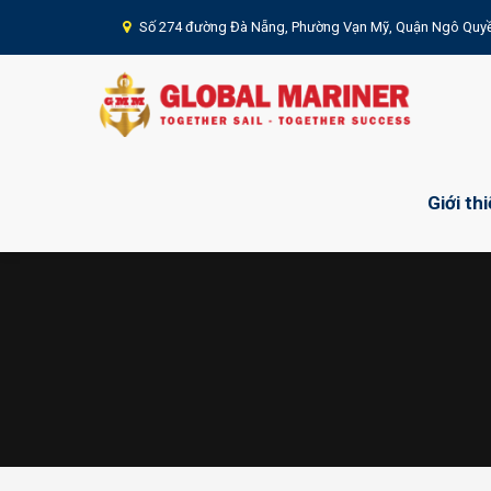
Số 274 đường Đà Nẵng, Phường Vạn Mỹ, Quận Ngô Quyề
Giới th