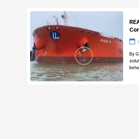
REA
Con
By G
solu
betw