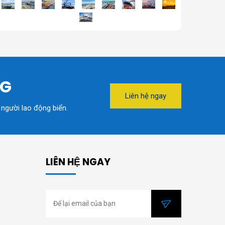
NG
Liên hệ ngay
 người lao động biển.
LIÊN HỆ NGAY