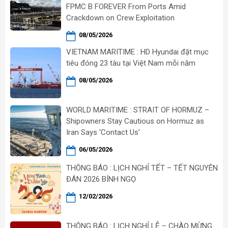
FPMC B FOREVER From Ports Amid
Crackdown on Crew Exploitation
08/05/2026
VIETNAM MARITIME : HD Hyundai đặt mục
tiêu đóng 23 tàu tại Việt Nam mỗi năm
08/05/2026
WORLD MARITIME : STRAIT OF HORMUZ –
Shipowners Stay Cautious on Hormuz as
Iran Says ‘Contact Us’
06/05/2026
THÔNG BÁO : LỊCH NGHỈ TẾT – TẾT NGUYÊN
ĐÁN 2026 BÍNH NGỌ
12/02/2026
THÔNG BÁO : LỊCH NGHỈ LỄ – CHÀO MỪNG