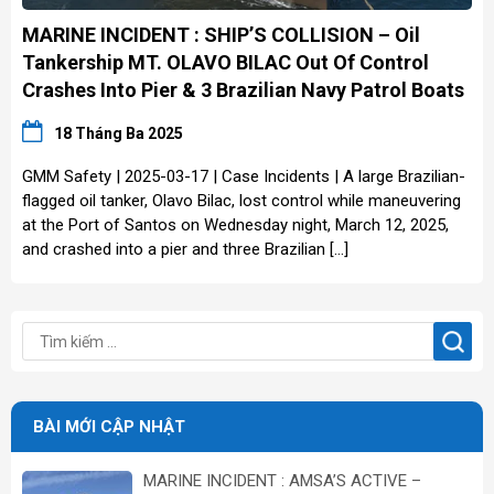
MARINE INCIDENT : SHIP’S COLLISION – Oil
Tankership MT. OLAVO BILAC Out Of Control
Crashes Into Pier & 3 Brazilian Navy Patrol Boats
18 Tháng Ba 2025
GMM Safety | 2025-03-17 | Case Incidents | A large Brazilian-
flagged oil tanker, Olavo Bilac, lost control while maneuvering
at the Port of Santos on Wednesday night, March 12, 2025,
and crashed into a pier and three Brazilian […]
BÀI MỚI CẬP NHẬT
MARINE INCIDENT : AMSA’S ACTIVE –