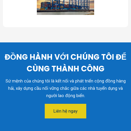
ĐỒNG HÀNH VỚI CHÚNG TÔI ĐỂ
CÙNG THÀNH CÔNG
Sứ mệnh của chúng tôi là kết nối và phát triển cộng đồng hàng
hải, xây dựng cầu nối vững chắc giữa các nhà tuyển dụng và
người lao động biển.
Liên hệ ngay