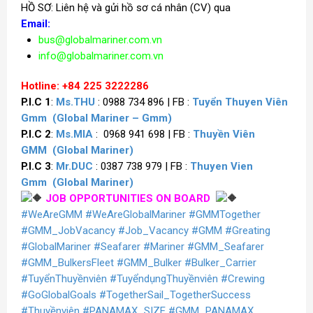
HỒ SƠ: Liên hệ và gửi hồ sơ cá nhân (CV) qua
Email:
bus@globalmariner.com.vn
info@globalmariner.com.vn
Hotline
: +84 225 3222286
P.I.C 1
:
Ms.THU
: 0988 734 896 | FB :
Tuyển Thuyen Viên
Gmm
(Global Mariner – Gmm)
P.I.C 2
:
Ms.MIA
: 0968 941 698 | FB :
Thuyền Viên
GMM
(Global Mariner)
P.I.C 3
:
Mr.DUC
: 0387 738 979 | FB :
Thuyen Vien
Gmm
(Global Mariner)
JOB OPPORTUNITIES ON BOARD
#WeAreGMM
#WeAreGlobalMariner
#GMMTogether
#GMM_JobVacancy
#Job_Vacancy
#GMM
#Greating
#GlobalMariner
#Seafarer
#Mariner
#GMM_Seafarer
#GMM_BulkersFleet
#GMM_Bulker
#Bulker_Carrier
#TuyểnThuyềnviên
#TuyểndụngThuyềnviên
#Crewing
#GoGlobalGoals
#TogetherSail_TogetherSuccess
#Thuyềnviên
#PANAMAX_SIZE
#GMM_PANAMAX