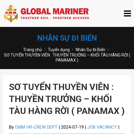
NHÂN SỰ ĐI BIỂN
Trang chủ
Tuyển dụng
Nhân Sự Đi Biển
SƠ TUYỂN THUYỀN VIÊN : THUYỀN TRƯỞNG – KHỐI TÀU HÀNG RỜI (
PANAMAX )
SƠ TUYỂN THUYỀN VIÊN :
THUYỀN TRƯỞNG – KHỐI
TÀU HÀNG RỜI ( PANAMAX )
By
GMM HR-CREW DEPT
| 2024-07-19 |
JOB VACANCY
|