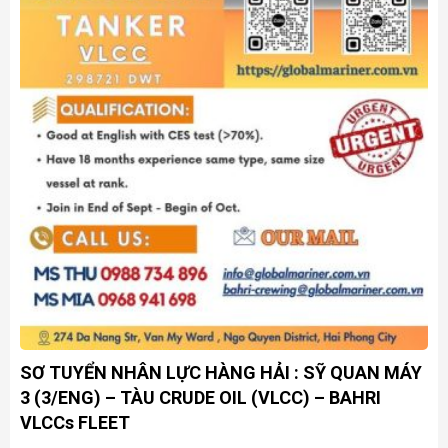
SƠ TUYỂN NHÂN LỰC HÀNG HẢI : SỸ QUAN MÁY
3 (3/ENG) – TÀU CRUDE OIL (VLCC) – BAHRI
VLCCs FLEET