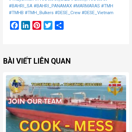
#BAHRI_SA
#BAHRI_PANAMAX
#MARMARAS
#TMH
#TMHB
#TMH_Bulkers
#DESE_Crew
#DESE_Vietnam
Facebook
LinkedIn
Pinterest
Twitter
Share
BÀI VIẾT LIÊN QUAN