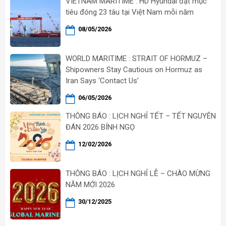
VIETNAM MARITIME : HD Hyundai đặt mục
tiêu đóng 23 tàu tại Việt Nam mỗi năm
08/05/2026
WORLD MARITIME : STRAIT OF HORMUZ –
Shipowners Stay Cautious on Hormuz as
Iran Says ‘Contact Us’
06/05/2026
THÔNG BÁO : LỊCH NGHỈ TẾT – TẾT NGUYÊN
ĐÁN 2026 BÍNH NGỌ
12/02/2026
THÔNG BÁO : LỊCH NGHỈ LỄ – CHÀO MỪNG
NĂM MỚI 2026
30/12/2025