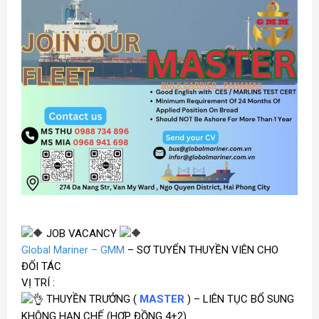
JOB VACANCY
Global Mariner – GMM
– SƠ TUYỂN THUYỀN VIÊN CHO
ĐỐI TÁC
VỊ TRÍ :
THUYỀN TRƯỞNG (
MASTER
) – LIÊN TỤC BỔ SUNG
KHÔNG HẠN CHẾ
(HỢP ĐỒNG 4+2)