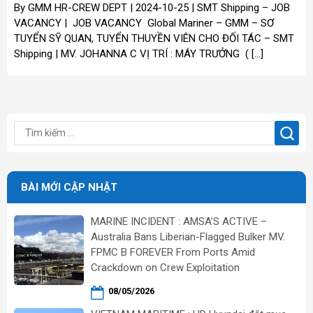
By GMM HR-CREW DEPT | 2024-10-25 | SMT Shipping – JOB
VACANCY | JOB VACANCY Global Mariner – GMM – SƠ
TUYỂN SỸ QUAN, TUYỂN THUYỀN VIÊN CHO ĐỐI TÁC – SMT
Shipping | MV. JOHANNA C VỊ TRÍ : MÁY TRƯỞNG ( […]
BÀI MỚI CẬP NHẬT
MARINE INCIDENT : AMSA’S ACTIVE –
Australia Bans Liberian-Flagged Bulker MV.
FPMC B FOREVER From Ports Amid
Crackdown on Crew Exploitation
08/05/2026