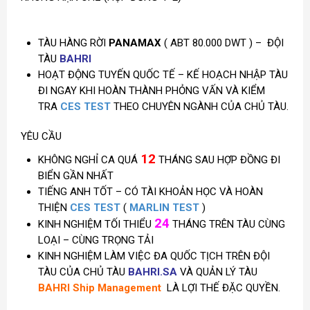
TÀU HÀNG RỜI
PANAMAX
( ABT 80.000 DWT ) – ĐỘI
TÀU
BAHRI
HOẠT ĐỘNG TUYẾN QUỐC TẾ – KẾ HOẠCH NHẬP TÀU
ĐI NGAY KHI HOÀN THÀNH PHỎNG VẤN VÀ KIỂM
TRA
CES TEST
THEO CHUYÊN NGÀNH CỦA CHỦ TÀU.
YÊU CẦU
12
KHÔNG NGHỈ CA QUÁ
THÁNG SAU HỢP ĐỒNG ĐI
BIỂN GẦN NHẤT
TIẾNG ANH TỐT – CÓ TÀI KHOẢN HỌC VÀ HOÀN
THIỆN
CES TEST
(
MARLIN TEST
)
24
KINH NGHIỆM TỐI THIỂU
THÁNG TRÊN TÀU CÙNG
LOẠI – CÙNG TRỌNG TẢI
KINH NGHIỆM LÀM VIỆC ĐA QUỐC TỊCH TRÊN ĐỘI
TÀU CỦA CHỦ TÀU
BAHRI.SA
VÀ QUẢN LÝ TÀU
BAHRI Ship Management
LÀ LỢI THẾ ĐẶC QUYỀN.