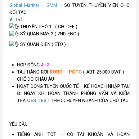
Global Mariner – GMM
– SƠ TUYỂN THUYỀN VIÊN CHO
ĐỐI TÁC
VỊ TRÍ :
THUYỀN PHÓ 1 ( CH. OFF )
SỸ QUAN MÁY 2 ( 2ND. ENG )
SỸ QUAN ĐIỆN ( ETO )
HỢP ĐỒNG
4+2
TÀU HÀNG RỜI
RORO – PCTC
( ABT 25.000 DWT ) –
CHẾ ĐỘ CHÂU ÂU
HOẠT ĐỘNG TUYẾN QUỐC TẾ – KẾ HOẠCH NHẬP TÀU
ĐI NGAY KHI HOÀN THÀNH PHỎNG VẤN VÀ KIỂM
TRA
CES TEST
THEO CHUYÊN NGÀNH CỦA CHỦ TÀU.
YÊU CẦU
TIẾNG ANH TỐT – CÓ TÀI KHOẢN VÀ HOÀN