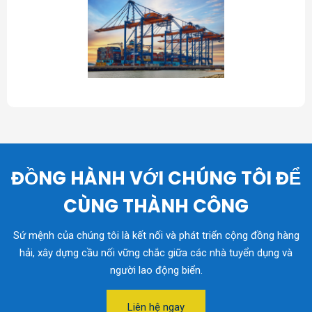
ĐỒNG HÀNH VỚI CHÚNG TÔI ĐỂ
CÙNG THÀNH CÔNG
Sứ mệnh của chúng tôi là kết nối và phát triển cộng đồng hàng
hải, xây dựng cầu nối vững chắc giữa các nhà tuyển dụng và
người lao động biển.
Liên hệ ngay