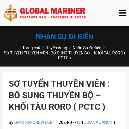
NHÂN SỰ ĐI BIỂN
Trang chủ
Tuyển dụng
Nhân Sự Đi Biển
SƠ TUYỂN THUYỀN VIÊN : BỔ SUNG THUYỀN BỘ – KHỐI TÀU RORO (
PCTC )
SƠ TUYỂN THUYỀN VIÊN :
BỔ SUNG THUYỀN BỘ –
KHỐI TÀU RORO ( PCTC )
By
GMM HR-CREW DEPT
| 2024-07-16 |
JOB VACANCY
|