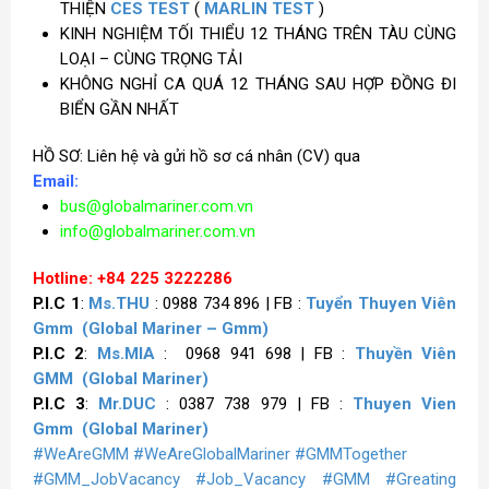
THIỆN
CES TEST
(
MARLIN TEST
)
KINH NGHIỆM TỐI THIỂU 12 THÁNG TRÊN TÀU CÙNG
LOẠI – CÙNG TRỌNG TẢI
KHÔNG NGHỈ CA QUÁ 12 THÁNG SAU HỢP ĐỒNG ĐI
BIỂN GẦN NHẤT
HỒ SƠ: Liên hệ và gửi hồ sơ cá nhân (CV) qua
Email:
bus@globalmariner.com.vn
info@globalmariner.com.vn
Hotline
: +84 225 3222286
P.I.C 1
:
Ms.THU
: 0988 734 896 | FB :
Tuyển Thuyen Viên
Gmm
(Global Mariner – Gmm)
P.I.C 2
:
Ms.MIA
: 0968 941 698 | FB :
Thuyền Viên
GMM
(Global Mariner)
P.I.C 3
:
Mr.DUC
: 0387 738 979 | FB :
Thuyen Vien
Gmm
(Global Mariner)
#WeAreGMM
#WeAreGlobalMariner
#GMMTogether
#GMM_JobVacancy
#Job_Vacancy
#GMM
#Greating