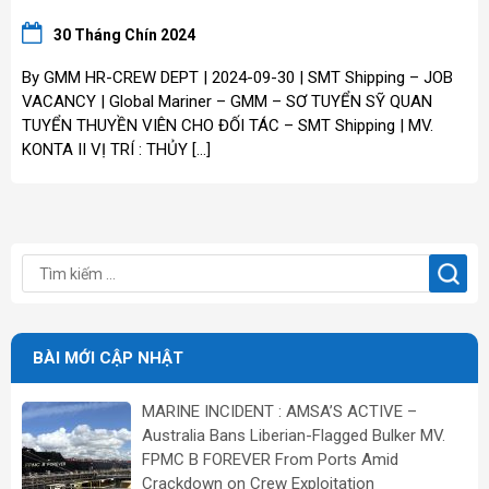
30 Tháng Chín 2024
By GMM HR-CREW DEPT | 2024-09-30 | SMT Shipping – JOB
VACANCY | Global Mariner – GMM – SƠ TUYỂN SỸ QUAN
TUYỂN THUYỀN VIÊN CHO ĐỐI TÁC – SMT Shipping | MV.
KONTA II VỊ TRÍ : THỦY […]
BÀI MỚI CẬP NHẬT
MARINE INCIDENT : AMSA’S ACTIVE –
Australia Bans Liberian-Flagged Bulker MV.
FPMC B FOREVER From Ports Amid
Crackdown on Crew Exploitation