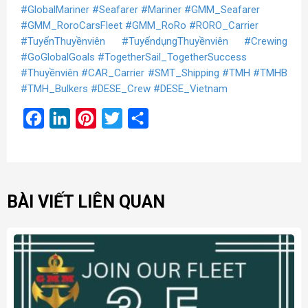
#GlobalMariner
#Seafarer
#Mariner
#GMM_Seafarer
#GMM_RoroCarsFleet
#GMM_RoRo
#RORO_Carrier
#TuyểnThuyềnviên
#TuyểndụngThuyềnviên
#Crewing
#GoGlobalGoals
#TogetherSail_TogetherSuccess
#Thuyềnviên
#CAR_Carrier
#SMT_Shipping
#TMH
#TMHB
#TMH_Bulkers
#DESE_Crew
#DESE_Vietnam
Facebook
LinkedIn
Pinterest
Twitter
Share
BÀI VIẾT LIÊN QUAN