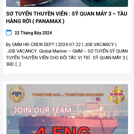
SƠ TUYỂN THUYỀN VIÊN : SỸ QUAN MÁY 3 – TÀU
HÀNG RỜI ( PANAMAX )
22 Tháng Bảy 2024
By GMM HR-CREW DEPT | 2024-07-22 | JOB VACANCY |
JOB VACANCY Global Mariner – GMM – SƠ TUYỂN SỸ QUAN
TUYỂN THUYỀN VIÊN CHO ĐỐI TÁC VỊ TRÍ : SỸ QUAN MÁY 3 (
3RD. […]