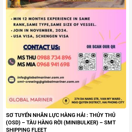
SƠ TUYỂN NHÂN LỰC HÀNG HẢI : THỦY THỦ
(OSD) – TÀU HÀNG RỜI (MINIBULKER) – SMT
SHIPPING FLEET