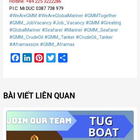
Hotline: +84 225 3222286
P.I.C: Mr.DUC 0387 738 979
#WeAreGMM
#WeAreGlobalMariner
#GMMTogether
#GMM_JobVacancy
#Job_Vacancy
#GMM
#Greating
#GlobalMariner
#Seafarer
#Mariner
#GMM_Seafarer
#GMM_CrudeOil
#GMM_Tanker
#CrudeOil_Tanker
#Aframaxsize
#GMM_Aframax
Facebook
LinkedIn
Pinterest
Twitter
Share
BÀI VIẾT LIÊN QUAN