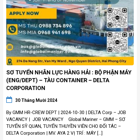
SƠ TUYỂN NHÂN LỰC HÀNG HẢI : BỘ PHẬN MÁY
(ENG/DEPT) – TÀU CONTAINER – DELTA
CORPORATION
30 Tháng Mười 2024
By GMM HR-CREW DEPT | 2024-10-30 | DELTA Corp – JOB
VACANCY | JOB VACANCY Global Mariner – GMM – SƠ
TUYỂN SỸ QUAN, TUYỂN THUYỀN VIÊN CHO ĐỐI TÁC –
DELTA Corporation | MV. AYA 2 VỊ TRÍ : MÁY […]