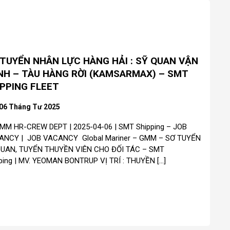
 TUYỂN NHÂN LỰC HÀNG HẢI : SỸ QUAN VẬN
NH – TÀU HÀNG RỜI (KAMSARMAX) – SMT
IPPING FLEET
06 Tháng Tư 2025
MM HR-CREW DEPT | 2025-04-06 | SMT Shipping – JOB
ANCY | JOB VACANCY Global Mariner – GMM – SƠ TUYỂN
QUAN, TUYỂN THUYỀN VIÊN CHO ĐỐI TÁC – SMT
ping | MV. YEOMAN BONTRUP VỊ TRÍ : THUYỀN […]