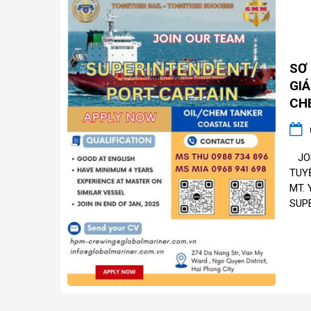
SƠ 
GIÁ
CH
JOB
TUY
MT. 
SUPE