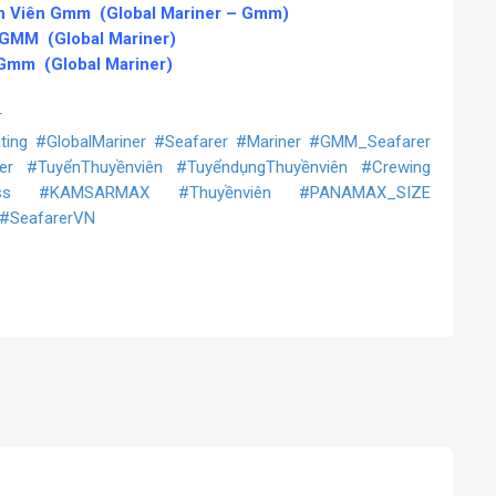
n Viên Gmm
(Global Mariner – Gmm)
n GMM
(Global Mariner)
 Gmm
(Global Mariner)
r
ting
#GlobalMariner
#Seafarer
#Mariner
#GMM_Seafarer
er
#TuyểnThuyềnviên
#TuyểndụngThuyềnviên
#Crewing
ss
#KAMSARMAX
#Thuyềnviên
#PANAMAX_SIZE
#SeafarerVN