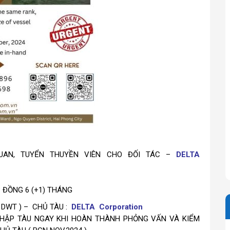
AN, TUYỂN THUYỀN VIÊN CHO ĐỐI TÁC –
DELTA
 ĐỒNG 6 (+1) THÁNG
3 DWT ) – CHỦ TÀU :
DELTA Corporation
HẬP TÀU NGAY KHI HOÀN THÀNH PHỎNG VẤN VÀ KIỂM