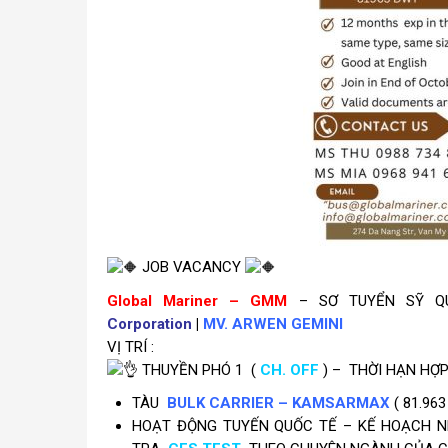
JOB VACANCY
Global Mariner – GMM
– SƠ TUYỂN SỸ QU
Corporation
|
MV. ARWEN GEMINI
VỊ TRÍ :
THUYỀN PHÓ 1 (
CH. OFF
) –
THỜI HẠN HỢP
TÀU
BULK CARRIER – KAMSARMAX
( 81.96
HOẠT ĐỘNG TUYẾN QUỐC TẾ – KẾ HOẠCH N