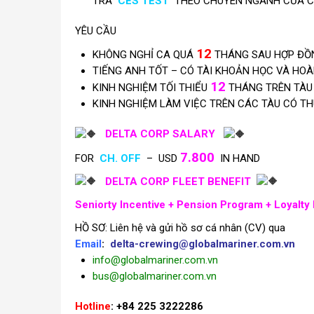
TRA
CES TEST
THEO CHUYÊN NGÀNH CỦA CHỦ
YÊU CẦU
12
KHÔNG NGHỈ CA QUÁ
THÁNG SAU HỢP ĐỒN
TIẾNG ANH TỐT – CÓ TÀI KHOẢN HỌC VÀ HO
12
KINH NGHIỆM TỐI THIỂU
THÁNG TRÊN TÀU 
KINH NGHIỆM LÀM VIỆC TRÊN CÁC TÀU CÓ TH
DELTA CORP SALARY
7.800
FOR
CH. OFF
– USD
IN HAND
DELTA CORP FLEET BENEFIT
Seniorty Incentive +
Pension Program +
Loyalty 
HỒ SƠ: Liên hệ và gửi hồ sơ cá nhân (CV) qua
Email
:
delta-crewing@globalmariner.com.vn
info@globalmariner.com.vn
bus@globalmariner.com.vn
Hotline
: +84 225 3222286