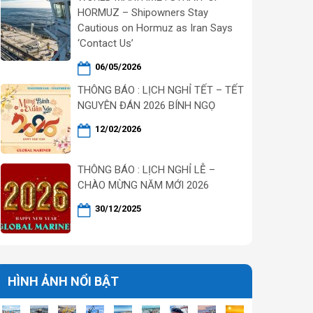
HORMUZ – Shipowners Stay
Cautious on Hormuz as Iran Says
‘Contact Us’
06/05/2026
THÔNG BÁO : LỊCH NGHỈ TẾT – TẾT
NGUYÊN ĐÁN 2026 BÍNH NGỌ
12/02/2026
THÔNG BÁO : LỊCH NGHỈ LỄ –
CHÀO MỪNG NĂM MỚI 2026
30/12/2025
HÌNH ẢNH NỔI BẬT