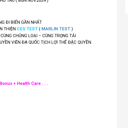
 TÀU ( BGN NOV.2024 )
G ĐI BIỂN GẦN NHẤT
ÀN THIỆN
CES TEST
(
MARLIN TEST
)
CÙNG CHỦNG LOẠI – CÙNG TRỌNG TẢI
UYỀN VIÊN ĐA QUỐC TỊCH LỢI THẾ ĐẶC QUYỀN.
Bonus + Health Care . . .