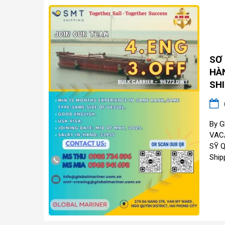
SƠ
HÀ
SH
By G
VAC
SỸ 
Ship