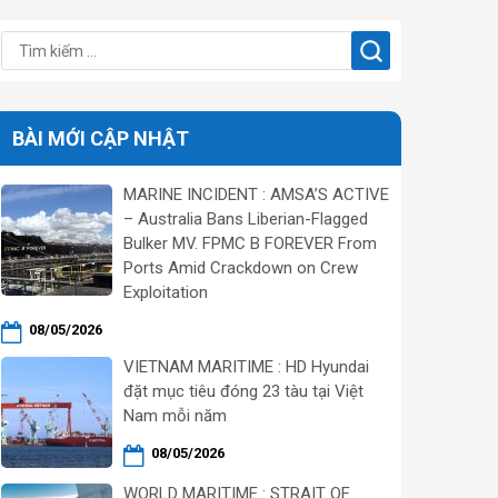
BÀI MỚI CẬP NHẬT
MARINE INCIDENT : AMSA’S ACTIVE
– Australia Bans Liberian-Flagged
Bulker MV. FPMC B FOREVER From
Ports Amid Crackdown on Crew
Exploitation
08/05/2026
VIETNAM MARITIME : HD Hyundai
đặt mục tiêu đóng 23 tàu tại Việt
Nam mỗi năm
08/05/2026
WORLD MARITIME : STRAIT OF