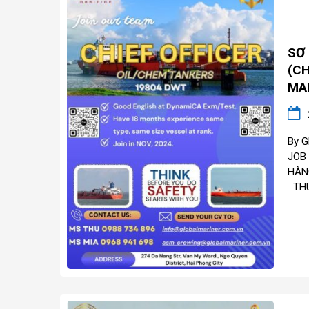
SƠ
(CH
MA
By G
JOB
HÀN
THU