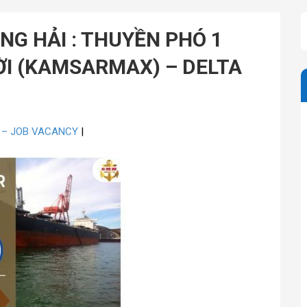
NG HẢI : THUYỀN PHÓ 1
ỜI (KAMSARMAX) – DELTA
p – JOB VACANCY
|