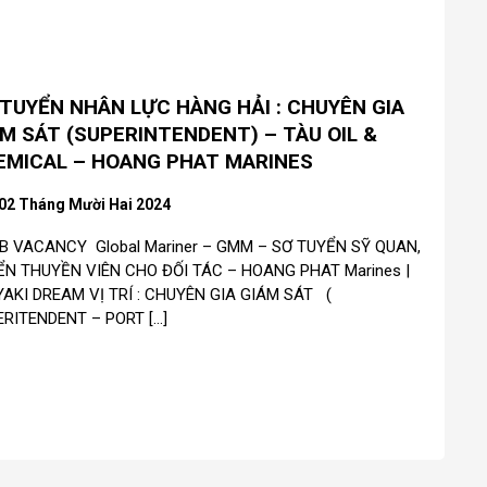
TUYỂN NHÂN LỰC HÀNG HẢI : CHUYÊN GIA
M SÁT (SUPERINTENDENT) – TÀU OIL &
EMICAL – HOANG PHAT MARINES
02 Tháng Mười Hai 2024
 VACANCY Global Mariner – GMM – SƠ TUYỂN SỸ QUAN,
ỂN THUYỀN VIÊN CHO ĐỐI TÁC – HOANG PHAT Marines |
YAKI DREAM VỊ TRÍ : CHUYÊN GIA GIÁM SÁT (
RITENDENT – PORT […]