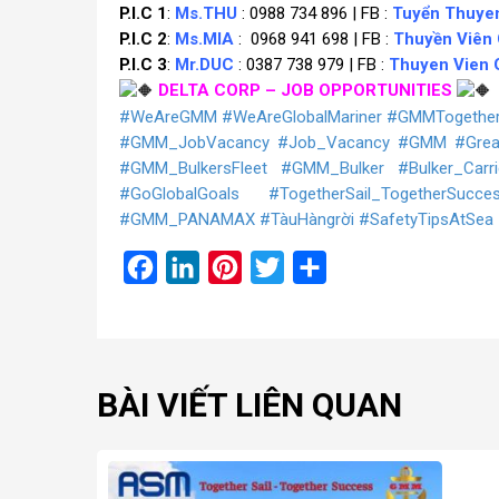
P.I.C 1
:
Ms.THU
: 0988 734 896 | FB :
Tuyển Thuye
P.I.C 2
:
Ms.MIA
: 0968 941 698 | FB :
Thuyền Viê
P.I.C 3
:
Mr.DUC
: 0387 738 979 | FB :
Thuyen Vien
DELTA CORP – JOB OPPORTUNITIES
#WeAreGMM
#WeAreGlobalMariner
#GMMTogethe
#GMM_JobVacancy
#Job_Vacancy
#GMM
#Grea
#GMM_BulkersFleet
#GMM_Bulker
#Bulker_Carri
#GoGlobalGoals
#TogetherSail_TogetherSucce
#GMM_PANAMAX
#TàuHàngrời
#SafetyTipsAtSea
Facebook
LinkedIn
Pinterest
Twitter
Share
BÀI VIẾT LIÊN QUAN