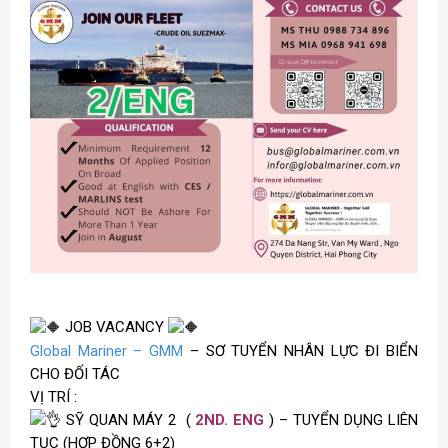
JOB VACANCY
Global Mariner – GMM
– SƠ TUYỂN NHÂN LỰC ĐI BIỂN
CHO ĐỐI TÁC
VỊ TRÍ :
SỸ QUAN MÁY 2 (
2ND. ENG
) – TUYỂN DỤNG LIÊN
TỤC
(HỢP ĐỒNG 6+2)