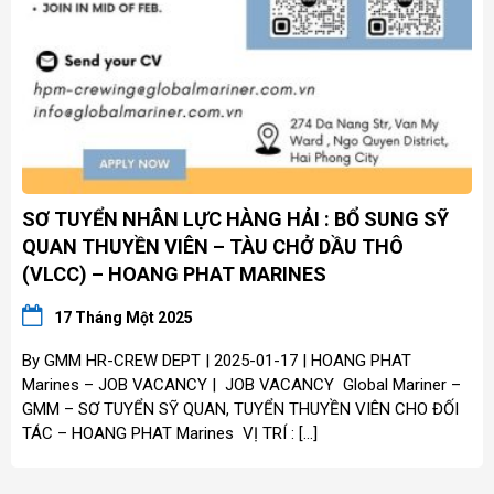
SƠ TUYỂN NHÂN LỰC HÀNG HẢI : BỔ SUNG SỸ
QUAN THUYỀN VIÊN – TÀU CHỞ DẦU THÔ
(VLCC) – HOANG PHAT MARINES
17 Tháng Một 2025
By GMM HR-CREW DEPT | 2025-01-17 | HOANG PHAT
Marines – JOB VACANCY | JOB VACANCY Global Mariner –
GMM – SƠ TUYỂN SỸ QUAN, TUYỂN THUYỀN VIÊN CHO ĐỐI
TÁC – HOANG PHAT Marines VỊ TRÍ : […]