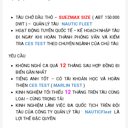
TÀU CHỞ DẦU THÔ –
SUEZMAX SIZE
( ABT 150.000
DWT ) – QUẢN LÝ TÀU :
NAUTIC FLEET
HOẠT ĐỘNG TUYẾN QUỐC TẾ – KẾ HOẠCH NHẬP TÀU
ĐI NGAY KHI HOÀN THÀNH PHỎNG VẤN VÀ KIỂM
TRA
CES TEST
THEO CHUYÊN NGÀNH CỦA CHỦ TÀU.
YÊU CẦU
12
KHÔNG NGHỈ CA QUÁ
THÁNG SAU HỢP ĐỒNG ĐI
BIỂN GẦN NHẤT
TIẾNG ANH TỐT – CÓ TÀI KHOẢN HỌC VÀ HOÀN
THIỆN
CES TEST
(
MARLIN TEST
)
12
KINH NGHIỆM TỐI THIỂU
THÁNG TRÊN TÀU CÙNG
LOẠI – CÙNG TRỌNG TẢI
KINH NGHIỆM LÀM VIỆC ĐA QUỐC TỊCH TRÊN ĐỘI
TÀU CỦA CÔNG TY QUẢN LÝ TÀU :
NAUTICFleet
LÀ
LỢI THẾ ĐẶC QUYỀN.