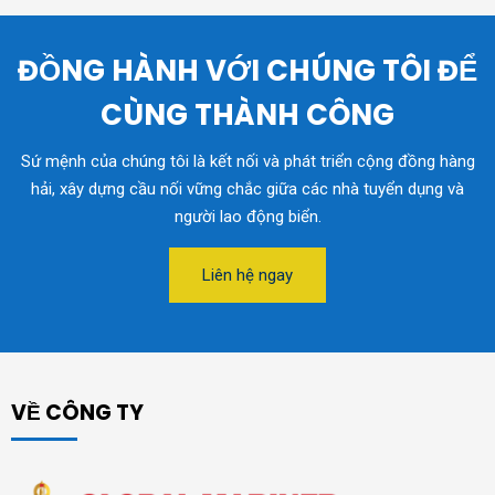
ĐỒNG HÀNH VỚI CHÚNG TÔI ĐỂ
CÙNG THÀNH CÔNG
Sứ mệnh của chúng tôi là kết nối và phát triển cộng đồng hàng
hải, xây dựng cầu nối vững chắc giữa các nhà tuyển dụng và
người lao động biển.
Liên hệ ngay
VỀ CÔNG TY