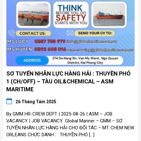
SƠ TUYỂN NHÂN LỰC HÀNG HẢI : THUYỀN PHÓ
1 (CH/OFF) – TÀU OIL&CHEMICAL – ASM
MARITIME
26 Tháng Tám 2025
By GMM HR-CREW DEPT | 2025-08-26 | ASM – JOB
VACANCY | JOB VACANCY Global Mariner – GMM – SƠ
TUYỂN NHÂN LỰC HÀNG HẢI CHO ĐỐI TÁC – MT. CHEM NEW
ORLEANS CHỨC DANH : THUYỀN PHÓ […]