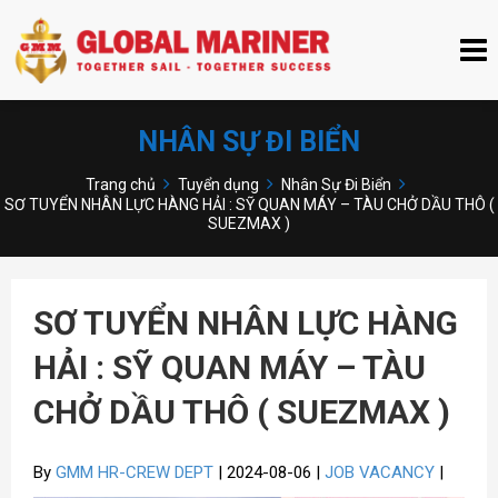
NHÂN SỰ ĐI BIỂN
Trang chủ
Tuyển dụng
Nhân Sự Đi Biển
SƠ TUYỂN NHÂN LỰC HÀNG HẢI : SỸ QUAN MÁY – TÀU CHỞ DẦU THÔ (
SUEZMAX )
SƠ TUYỂN NHÂN LỰC HÀNG
HẢI : SỸ QUAN MÁY – TÀU
CHỞ DẦU THÔ ( SUEZMAX )
By
GMM HR-CREW DEPT
| 2024-08-06 |
JOB VACANCY
|