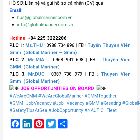
HỒ SƠ: Liên hệ và gửi hồ sơ cá nhân (CV) qua
Email:
bus@globalmariner.com.vn
info@globalmariner.com.vn
Hotline
: +84 225 3222286
P.I.C 1
:
Ms.THU
: 0988 734 896 | FB :
Tuyển Thuyen Viên
Gmm
(Global Mariner – Gmm)
P.I.C 2
:
Ms.MIA
: 0968 941 698 | FB :
Thuyền Viên
GMM
(Global Mariner)
P.I.C 3
:
Mr.DUC
: 0387 738 979 | FB :
Thuyen Vien
Gmm
(Global Mariner)
JOB OPPORTUNITIES ON BOARD
#WeAreGMM
#WeAreGlobalMariner
#GMMTogether
#GMM_JobVacancy
#Job_Vacancy
#GMM
#Greating
#Global
#SafetyTipsAtSea
#JobOpportunity
#NAUTIC_Fleet
Facebook
LinkedIn
Pinterest
Twitter
Share