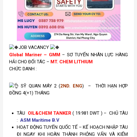
JOB VACANCY
Global Mariner – GMM
– SƠ TUYỂN NHÂN LỰC HÀNG
HẢI CHO ĐỐI TÁC –
MT. CHEM LITHIUM
CHỨC DANH :
SỸ QUAN MÁY 2 (
2ND. ENG
) –
THỜI HẠN HỢP
ĐỒNG 4(+1) THÁNG
TÀU
OIL&CHEM TANKER
( 19.981 DWT ) – CHỦ TÀU
:
ASM Maritime B.V
HOẠT ĐỘNG TUYẾN QUỐC TẾ – KẾ HOẠCH NHẬP TÀU
ĐI NGAY KHI HOÀN THÀNH PHỎNG VẤN VÀ KIỂM