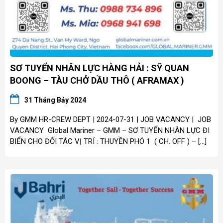
SƠ TUYỂN NHÂN LỰC HÀNG HẢI : SỸ QUAN
BOONG – TÀU CHỞ DẦU THÔ ( AFRAMAX )
31 Tháng Bảy 2024
By GMM HR-CREW DEPT | 2024-07-31 | JOB VACANCY | JOB
VACANCY Global Mariner – GMM – SƠ TUYỂN NHÂN LỰC ĐI
BIỂN CHO ĐỐI TÁC VỊ TRÍ : THUYỀN PHÓ 1 ( CH. OFF ) – […]