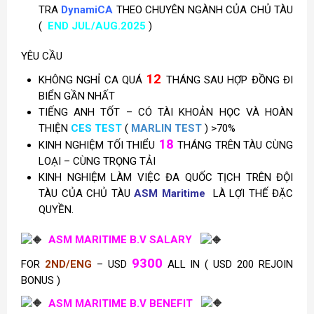
TRA
DynamiCA
THEO CHUYÊN NGÀNH CỦA CHỦ TÀU
(
END JUL/AUG.2025
)
YÊU CẦU
12
KHÔNG NGHỈ CA QUÁ
THÁNG SAU HỢP ĐỒNG ĐI
BIỂN GẦN NHẤT
TIẾNG ANH TỐT – CÓ TÀI KHOẢN HỌC VÀ HOÀN
THIỆN
CES TEST
(
MARLIN TEST
) >70%
18
KINH NGHIỆM TỐI THIỂU
THÁNG TRÊN TÀU CÙNG
LOẠI – CÙNG TRỌNG TẢI
KINH NGHIỆM LÀM VIỆC ĐA QUỐC TỊCH TRÊN ĐỘI
TÀU CỦA CHỦ TÀU
ASM Maritime
LÀ LỢI THẾ ĐẶC
QUYỀN.
ASM MARITIME B.V SALARY
9300
FOR
2ND/ENG
– USD
ALL IN ( USD 200 REJOIN
BONUS )
ASM MARITIME B.V BENEFIT