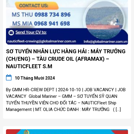
SƠ TUYỂN NHÂN LỰC HÀNG HẢI : MÁY TRƯỞNG
(CH/ENG) – TÀU CRUDE OIL (AFRAMAX) –
NAUTICFLEET S.M
10 Tháng Mười 2024
By GMM HR-CREW DEPT | 2024-10-10 | JOB VACANCY | JOB
VACANCY Global Mariner – GMM – SƠ TUYỂN SỸ QUAN
TUYỂN THUYỀN VIÊN CHO ĐỐI TÁC – NAUTICFleet Ship
Management | MT. OLIA CHỨC DANH : MÁY TRƯỞNG ( […]