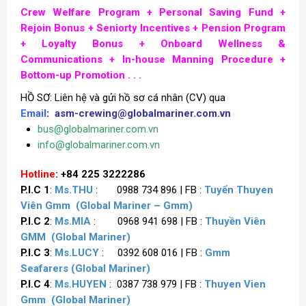
Crew Welfare Program + Personal Saving Fund +
Rejoin Bonus +
Seniorty Incentives +
Pension Program
+
Loyalty Bonus + Onboard Wellness &
Communications + In-house Manning Procedure +
Bottom-up Promotion . . .
HỒ SƠ: Liên hệ và gửi hồ sơ cá nhân (CV) qua
Email
:
asm-crewing@globalmariner.com.vn
bus@globalmariner.com.vn
info@globalmariner.com.vn
Hotline
: +84 225 3222286
P.I.C 1
:
Ms.THU
: 0988 734 896 | FB :
Tuyển Thuyen
Viên Gmm
(Global Mariner – Gmm)
P.I.C 2
:
Ms.MIA
: 0968 941 698 | FB :
Thuyền Viên
GMM
(Global Mariner)
P.I.C 3
:
Ms.LUCY
: 0392 608 016 | FB :
Gmm
Seafarers
(Global Mariner)
P.I.C 4
:
Ms.HUYEN
: 0387 738 979 | FB :
Thuyen Vien
Gmm
(Global Mariner)