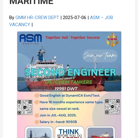
MARITIME
By
GMM HR-CREW DEPT
| 2025-07-06 |
ASM – JOB
VACANCY
|