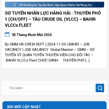
SƠ TUYỂN NHÂN LỰC HÀNG HẢI : THUYỀN PHÓ
1 (CH/OFF) – TÀU CRUDE OIL (VLCC) – BAHRI
VLCCs FLEET
05 Tháng Mười Một 2024
By GMM HR-CREW DEPT | 2024-11-05 | BAHRI – JOB
VACANCY | JOB VACANCY Global Mariner – GMM – SƠ
TUYỂN SỸ QUAN TUYỂN THUYỀN VIÊN CHO ĐỐI TÁC –
BAHRI VLCCs Fleet CHỨC DANH : THUYỀN PHÓ […]
BÀI MỚI CẬP NHẬT