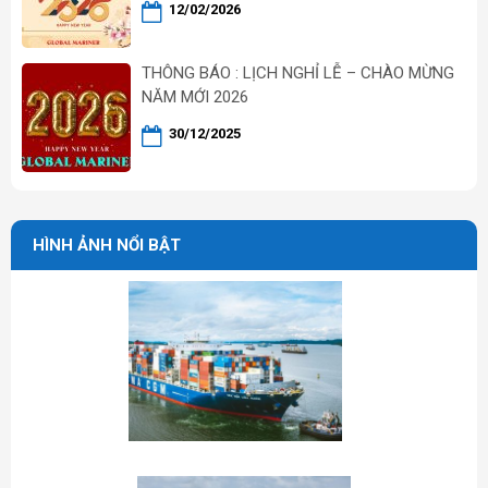
12/02/2026
THÔNG BÁO : LỊCH NGHỈ LỄ – CHÀO MỪNG
NĂM MỚI 2026
30/12/2025
HÌNH ẢNH NỔI BẬT