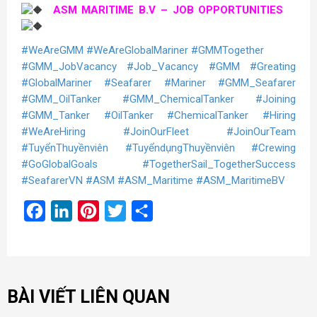
ASM MARITIME B.V – JOB OPPORTUNITIES
#WeAreGMM
#WeAreGlobalMariner
#GMMTogether
#GMM_JobVacancy
#Job_Vacancy
#GMM
#Greating
#GlobalMariner
#Seafarer
#Mariner
#GMM_Seafarer
#GMM_OilTanker
#GMM_ChemicalTanker
#Joining
#GMM_Tanker
#OilTanker
#ChemicalTanker
#Hiring
#WeAreHiring
#JoinOurFleet
#JoinOurTeam
#TuyểnThuyềnviên
#TuyểndụngThuyềnviên
#Crewing
#GoGlobalGoals
#TogetherSail_TogetherSuccess
#SeafarerVN
#ASM
#ASM_Maritime
#ASM_MaritimeBV
Facebook
LinkedIn
Pinterest
Twitter
Share
BÀI VIẾT LIÊN QUAN