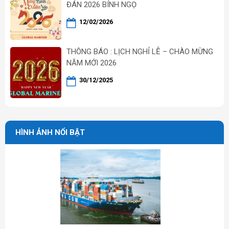
ĐÁN 2026 BÍNH NGỌ
12/02/2026
THÔNG BÁO : LỊCH NGHỈ LỄ – CHÀO MỪNG
NĂM MỚI 2026
30/12/2025
HÌNH ẢNH NỔI BẬT