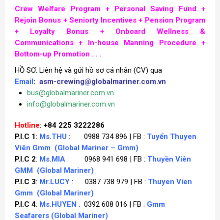
Crew Welfare Program + Personal Saving Fund +
Rejoin Bonus +
Seniorty Incentives +
Pension Program
+
Loyalty Bonus + Onboard Wellness &
Communications + In-house Manning Procedure +
Bottom-up Promotion . . .
HỒ SƠ: Liên hệ và gửi hồ sơ cá nhân (CV) qua
Email
:
asm-crewing@globalmariner.com.vn
bus@globalmariner.com.vn
info@globalmariner.com.vn
Hotline
: +84 225 3222286
P.I.C 1
:
Ms.THU
: 0988 734 896 | FB :
Tuyển Thuyen
Viên Gmm
(Global Mariner – Gmm)
P.I.C 2
:
Ms.MIA
: 0968 941 698 | FB :
Thuyền Viên
GMM
(Global Mariner)
P.I.C 3
:
Mr.LUCY
: 0387 738 979 | FB :
Thuyen Vien
Gmm
(Global Mariner)
P.I.C 4
:
Ms.HUYEN
: 0392 608 016 | FB :
Gmm
Seafarers
(Global Mariner)