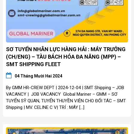
SƠ TUYỂN NHÂN LỰC HÀNG HẢI : MÁY TRƯỞNG
(CH/ENG) – TÀU BÁCH HÓA ĐA NĂNG (MPP) –
SMT SHIPPING FLEET
04 Tháng Mười Hai 2024
By GMM HR-CREW DEPT | 2024-12-04 | SMT Shipping – JOB
VACANCY | JOB VACANCY Global Mariner – GMM – SƠ
TUYỂN SỸ QUAN, TUYỂN THUYỀN VIÊN CHO ĐỐI TÁC – SMT
Shipping | MV. CELINE C VỊ TRÍ : MÁY […]