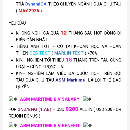
TRA
DynamiCA
THEO CHUYÊN NGÀNH CỦA CHỦ TÀU
(
MAY
.2025
)
YÊU CẦU
12
KHÔNG NGHỈ CA QUÁ
THÁNG SAU HỢP ĐỒNG ĐI
BIỂN GẦN NHẤT
TIẾNG ANH TỐT – CÓ TÀI KHOẢN HỌC VÀ HOÀN
THIỆN
CES TEST
(
MARLIN TEST
) >70%
18
KINH NGHIỆM TỐI THIỂU
THÁNG TRÊN TÀU CÙNG
LOẠI – CÙNG TRỌNG TẢI
KINH NGHIỆM LÀM VIỆC ĐA QUỐC TỊCH TRÊN ĐỘI
TÀU CỦA CHỦ TÀU
ASM Maritime
LÀ LỢI THẾ ĐẶC
QUYỀN.
ASM MARITIME B.V SALARY
9200
FOR
2ND/ENG (1.AE)
– USD
ALL IN ( USD 200 FOR
REJOIN BONUS )
ASM MARITIME B.V BENEFIT