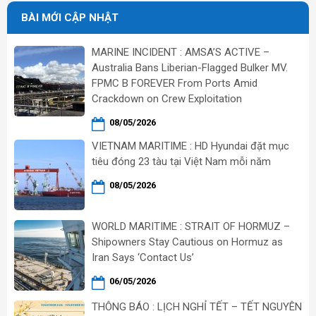
BÀI MỚI CẬP NHẬT
MARINE INCIDENT : AMSA’S ACTIVE –
Australia Bans Liberian-Flagged Bulker MV.
FPMC B FOREVER From Ports Amid
Crackdown on Crew Exploitation
08/05/2026
VIETNAM MARITIME : HD Hyundai đặt mục
tiêu đóng 23 tàu tại Việt Nam mỗi năm
08/05/2026
WORLD MARITIME : STRAIT OF HORMUZ –
Shipowners Stay Cautious on Hormuz as
Iran Says ‘Contact Us’
06/05/2026
THÔNG BÁO : LỊCH NGHỈ TẾT – TẾT NGUYÊN