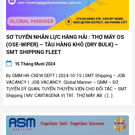
SƠ TUYỂN NHÂN LỰC HÀNG HẢI : THỢ MÁY OS
(OSE-WIPER) – TÀU HÀNG KHÔ (DRY BULK) –
SMT SHIPPING FLEET
15 Tháng Mười 2024
By GMM HR-CREW DEPT | 2024-10-15 | SMT Shipping – JOB
VACANCY | JOB VACANCY Global Mariner – GMM – SƠ
TUYỂN SỸ QUAN, TUYỂN THUYỀN VIÊN CHO ĐỐI TÁC – SMT
Shipping | MV. CARTAGENA VỊ TRÍ : THỢ MÁY AB ( […]