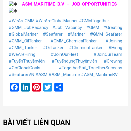
ASM MARITIME B.V – JOB OPPORTUNITIES
#WeAreGMM
#WeAreGlobalMariner
#GMMTogether
#GMM_JobVacancy
#Job_Vacancy
#GMM
#Greating
#GlobalMariner
#Seafarer
#Mariner
#GMM_Seafarer
#GMM_OilTanker
#GMM_ChemicalTanker
#Joining
#GMM_Tanker
#OilTanker
#ChemicalTanker
#Hiring
#WeAreHiring
#JoinOurFleet
#JoinOurTeam
#TuyểnThuyềnviên
#TuyểndụngThuyềnviên
#Crewing
#GoGlobalGoals
#TogetherSail_TogetherSuccess
#SeafarerVN
#ASM
#ASM_Maritime
#ASM_MaritimeBV
Facebook
LinkedIn
Pinterest
Twitter
Share
BÀI VIẾT LIÊN QUAN