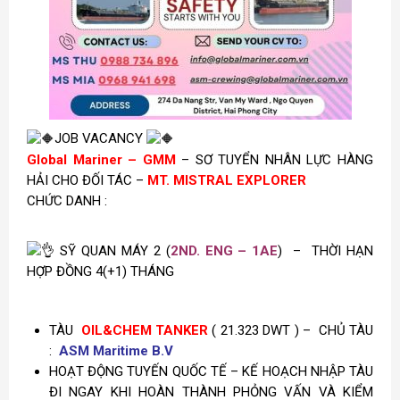
JOB VACANCY
Global Mariner – GMM
– SƠ TUYỂN NHÂN LỰC HÀNG
HẢI CHO ĐỐI TÁC –
MT. MISTRAL EXPLORER
CHỨC DANH :
SỸ QUAN MÁY 2 (
2ND. ENG – 1AE
) –
THỜI HẠN
HỢP ĐỒNG 4(+1) THÁNG
TÀU
OIL&CHEM TANKER
( 21.323 DWT ) – CHỦ TÀU
:
ASM Maritime B.V
HOẠT ĐỘNG TUYẾN QUỐC TẾ – KẾ HOẠCH NHẬP TÀU
ĐI NGAY KHI HOÀN THÀNH PHỎNG VẤN VÀ KIỂM