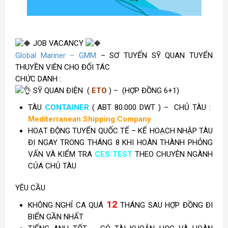
JOB VACANCY
Global Mariner – GMM
– SƠ TUYỂN SỸ QUAN TUYỂN
THUYỀN VIÊN CHO ĐỐI TÁC
CHỨC DANH :
SỸ QUAN ĐIỆN (
ETO
) –
(HỢP ĐỒNG 6+1)
TÀU
CONTAINER
( ABT 80.000 DWT ) – CHỦ TÀU :
Mediterranean Shipping Company
HOẠT ĐỘNG TUYẾN QUỐC TẾ – KẾ HOẠCH NHẬP TÀU
ĐI NGAY TRONG THÁNG 8 KHI HOÀN THÀNH PHỎNG
VẤN VÀ KIỂM TRA
CES TEST
THEO CHUYÊN NGÀNH
CỦA CHỦ TÀU
YÊU CẦU
12
KHÔNG NGHỈ CA QUÁ
THÁNG SAU HỢP ĐỒNG ĐI
BIỂN GẦN NHẤT