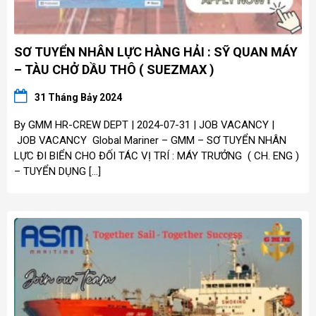
SƠ TUYỂN NHÂN LỰC HÀNG HẢI : SỸ QUAN MÁY
– TÀU CHỞ DẦU THÔ ( SUEZMAX )
31 Tháng Bảy 2024
By GMM HR-CREW DEPT | 2024-07-31 | JOB VACANCY |
JOB VACANCY Global Mariner – GMM – SƠ TUYỂN NHÂN
LỰC ĐI BIỂN CHO ĐỐI TÁC VỊ TRÍ : MÁY TRƯỞNG ( CH. ENG )
– TUYỂN DỤNG […]