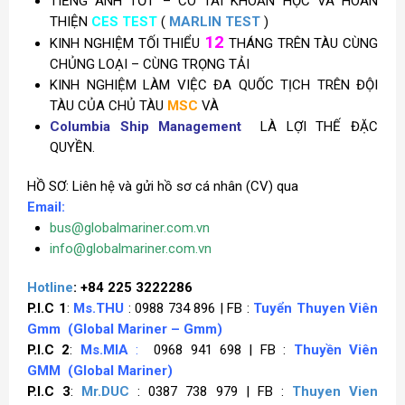
TIẾNG ANH TỐT – CÓ TÀI KHOẢN HỌC VÀ HOÀN
THIỆN
CES TEST
(
MARLIN TEST
)
12
KINH NGHIỆM TỐI THIỂU
THÁNG TRÊN TÀU CÙNG
CHỦNG LOẠI – CÙNG TRỌNG TẢI
KINH NGHIỆM LÀM VIỆC ĐA QUỐC TỊCH TRÊN ĐỘI
TÀU CỦA CHỦ TÀU
MSC
VÀ
Columbia Ship Management
LÀ LỢI THẾ ĐẶC
QUYỀN.
HỒ SƠ: Liên hệ và gửi hồ sơ cá nhân (CV) qua
Email:
bus@globalmariner.com.vn
info@globalmariner.com.vn
Hotline
: +84 225 3222286
P.I.C 1
:
Ms.THU
: 0988 734 896 | FB :
Tuyển Thuyen Viên
Gmm
(Global Mariner – Gmm)
P.I.C 2
:
Ms.MIA
:
0968 941 698 | FB :
Thuyền Viên
GMM
(Global Mariner)
P.I.C 3
:
Mr.DUC
: 0387 738 979 | FB :
Thuyen Vien