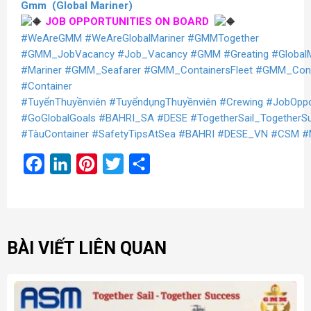
Gmm
(Global Mariner)
JOB OPPORTUNITIES ON BOARD
#WeAreGMM
#WeAreGlobalMariner
#GMMTogether
#GMM_JobVacancy
#Job_Vacancy
#GMM
#Greating
#Global
#Mariner
#GMM_Seafarer
#GMM_ContainersFleet
#GMM_Cont
#Container
#TuyểnThuyềnviên
#TuyểndụngThuyềnviên
#Crewing
#JobOppo
#GoGlobalGoals
#BAHRI_SA
#DESE
#TogetherSail_TogetherS
#TàuContainer
#SafetyTipsAtSea
#BAHRI
#DESE_VN
#CSM
#
Facebook
LinkedIn
Pinterest
Twitter
Share
BÀI VIẾT LIÊN QUAN