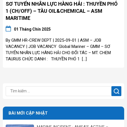
SƠ TUYỂN NHÂN LỰC HÀNG HẢI : THUYỀN PHÓ
1 (CH/OFF) – TÀU OIL&CHEMICAL – ASM
MARITIME
01 Tháng Chín 2025
By GMM HR-CREW DEPT | 2025-09-01 | ASM – JOB
VACANCY | JOB VACANCY Global Mariner – GMM – SƠ
TUYỂN NHÂN LỰC HÀNG HẢI CHO ĐỐI TÁC – MT. CHEM
TAURUS CHỨC DANH : THUYỀN PHÓ 1 […]
BÀI MỚI CẬP NHẬT
MARINE INCIDENT : AMSA’S ACTIVE –