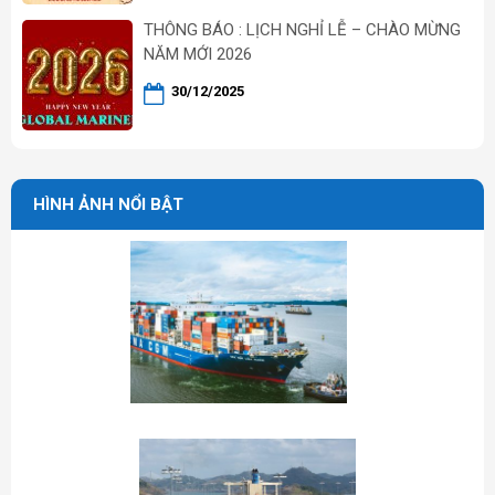
THÔNG BÁO : LỊCH NGHỈ LỄ – CHÀO MỪNG
NĂM MỚI 2026
30/12/2025
HÌNH ẢNH NỔI BẬT