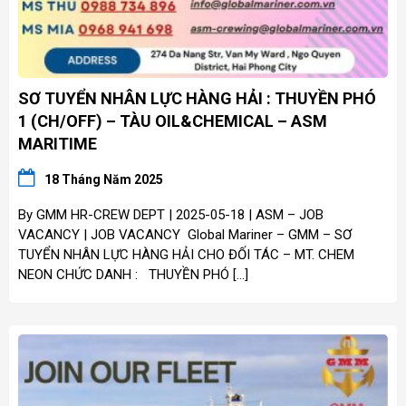
SƠ TUYỂN NHÂN LỰC HÀNG HẢI : THUYỀN PHÓ
1 (CH/OFF) – TÀU OIL&CHEMICAL – ASM
MARITIME
18 Tháng Năm 2025
By GMM HR-CREW DEPT | 2025-05-18 | ASM – JOB
VACANCY | JOB VACANCY Global Mariner – GMM – SƠ
TUYỂN NHÂN LỰC HÀNG HẢI CHO ĐỐI TÁC – MT. CHEM
NEON CHỨC DANH : THUYỀN PHÓ […]