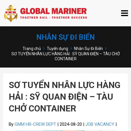
NHÂN SỰ ĐI BIỂN
Trang chủ
Tuyển dụng
Nhân Sự Đi Biển
SƠ TUYỂN NHÂN LỰC HÀNG HẢI : SỸ QUAN ĐIỆN – TÀU CHỞ
CONTAINER
SƠ TUYỂN NHÂN LỰC HÀNG
HẢI : SỸ QUAN ĐIỆN – TÀU
CHỞ CONTAINER
By
GMM HR-CREW DEPT
| 2024-08-20 |
JOB VACANCY
|