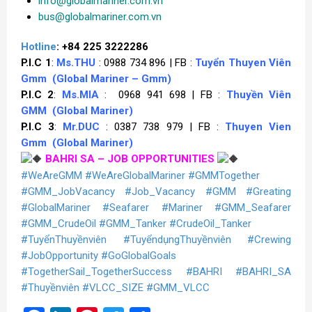
info@globalmariner.com.vn
bus@globalmariner.com.vn
Hotline
: +84 225 3222286
P.I.C 1
:
Ms.THU
: 0988 734 896 | FB :
Tuyển Thuyen Viên
Gmm
(Global Mariner – Gmm)
P.I.C 2
:
Ms.MIA
: 0968 941 698 | FB :
Thuyền Viên
GMM
(Global Mariner)
P.I.C 3
:
Mr.DUC
: 0387 738 979 | FB :
Thuyen Vien
Gmm
(Global Mariner)
BAHRI SA – JOB OPPORTUNITIES
#WeAreGMM
#WeAreGlobalMariner
#GMMTogether
#GMM_JobVacancy
#Job_Vacancy
#GMM
#Greating
#GlobalMariner
#Seafarer
#Mariner
#GMM_Seafarer
#GMM_CrudeOil
#GMM_Tanker
#CrudeOil_Tanker
#TuyểnThuyềnviên
#TuyểndụngThuyềnviên
#Crewing
#JobOpportunity
#GoGlobalGoals
#TogetherSail_TogetherSuccess
#BAHRI
#BAHRI_SA
#Thuyềnviên
#VLCC_SIZE
#GMM_VLCC