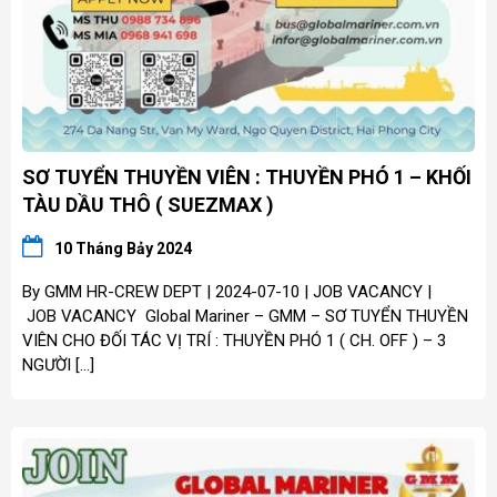
SƠ TUYỂN THUYỀN VIÊN : THUYỀN PHÓ 1 – KHỐI
TÀU DẦU THÔ ( SUEZMAX )
10 Tháng Bảy 2024
By GMM HR-CREW DEPT | 2024-07-10 | JOB VACANCY |
JOB VACANCY Global Mariner – GMM – SƠ TUYỂN THUYỀN
VIÊN CHO ĐỐI TÁC VỊ TRÍ : THUYỀN PHÓ 1 ( CH. OFF ) – 3
NGƯỜI […]