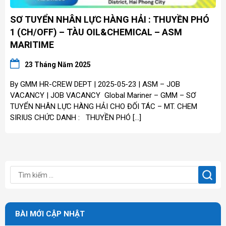
SƠ TUYỂN NHÂN LỰC HÀNG HẢI : THUYỀN PHÓ
1 (CH/OFF) – TÀU OIL&CHEMICAL – ASM
MARITIME
23 Tháng Năm 2025
By GMM HR-CREW DEPT | 2025-05-23 | ASM – JOB
VACANCY | JOB VACANCY Global Mariner – GMM – SƠ
TUYỂN NHÂN LỰC HÀNG HẢI CHO ĐỐI TÁC – MT. CHEM
SIRIUS CHỨC DANH : THUYỀN PHÓ […]
BÀI MỚI CẬP NHẬT