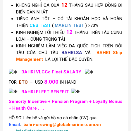
12
KHÔNG NGHỈ CA QUÁ
THÁNG SAU HỢP ĐỒNG ĐI
BIỂN GẦN NHẤT
TIẾNG ANH TỐT – CÓ TÀI KHOẢN HỌC VÀ HOÀN
THIỆN
CES TEST
(
MARLIN TEST
) >70%
12
KINH NGHIỆM TỐI THIỂU
THÁNG TRÊN TÀU CÙNG
LOẠI – CÙNG TRỌNG TẢI
KINH NGHIỆM LÀM VIỆC ĐA QUỐC TỊCH TRÊN ĐỘI
TÀU CỦA CHỦ TÀU
BAHRI.SA
VÀ
BAHRI Ship
Management
LÀ LỢI THẾ ĐẶC QUYỀN.
BAHRI VLCCc Fleet SALARY
8.000
FOR
ETO
– USD
IN HAND
BAHRI FLEET BENEFIT
Seniorty Incentive +
Pension Program +
Loyalty Bonus
+ Health Care . . .
HỒ SƠ: Liên hệ và gửi hồ sơ cá nhân (CV) qua
Email
:
bahri-crewing@globalmariner.com.vn