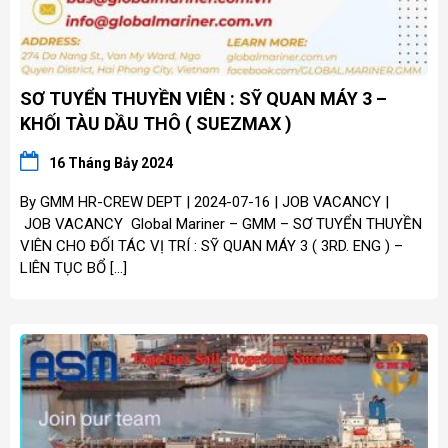
SƠ TUYỂN THUYỀN VIÊN : SỸ QUAN MÁY 3 –
KHỐI TÀU DẦU THÔ ( SUEZMAX )
16 Tháng Bảy 2024
By GMM HR-CREW DEPT | 2024-07-16 | JOB VACANCY |
JOB VACANCY Global Mariner – GMM – SƠ TUYỂN THUYỀN
VIÊN CHO ĐỐI TÁC VỊ TRÍ : SỸ QUAN MÁY 3 ( 3RD. ENG ) –
LIÊN TỤC BỔ […]