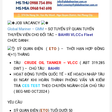
JOB VACANCY
Global Mariner – GMM
– SƠ TUYỂN SỸ QUAN TUYỂN
THUYỀN VIÊN CHO ĐỐI TÁC –
BAHRI VLCCs Fleet
CHỨC DANH :
SỸ QUAN ĐIỆN (
ETO
) –
THỜI HẠN HỢP ĐỒNG
4(+1) THÁNG
TÀU
CRUDE OIL TANKER – VLCC
( ABT 319.285
DWT ) – CHỦ TÀU :
BAHRI
HOẠT ĐỘNG TUYẾN QUỐC TẾ – KẾ HOẠCH NHẬP TÀU
ĐI NGAY KHI HOÀN THÀNH PHỎNG VẤN VÀ KIỂM
TRA
CES TEST
THEO CHUYÊN NGÀNH CỦA CHỦ TÀU
( BEG-MID OCT.2024 )
YÊU CẦU
SỸ QUAN ĐIỆN (
ETO
) TUỔI DƯỚI 50