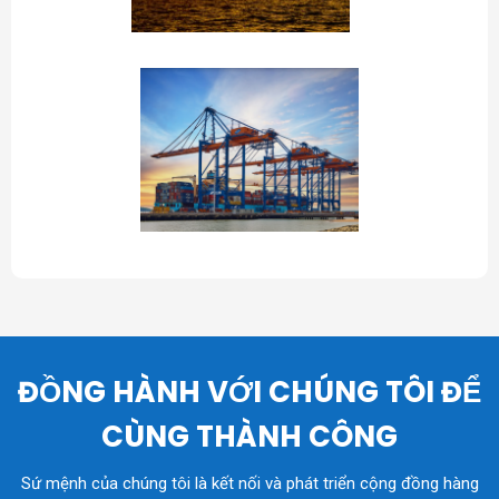
ĐỒNG HÀNH VỚI CHÚNG TÔI ĐỂ
CÙNG THÀNH CÔNG
Sứ mệnh của chúng tôi là kết nối và phát triển cộng đồng hàng