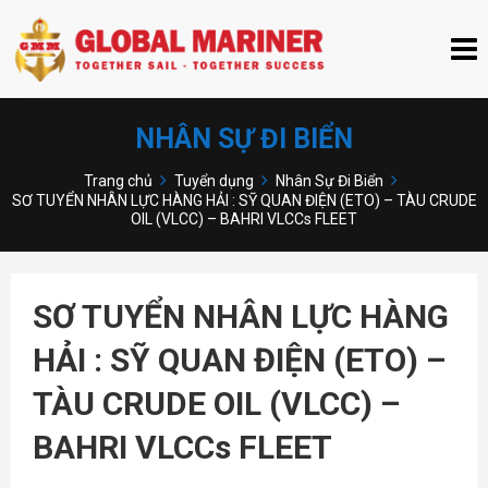
NHÂN SỰ ĐI BIỂN
Trang chủ
Tuyển dụng
Nhân Sự Đi Biển
SƠ TUYỂN NHÂN LỰC HÀNG HẢI : SỸ QUAN ĐIỆN (ETO) – TÀU CRUDE
OIL (VLCC) – BAHRI VLCCs FLEET
SƠ TUYỂN NHÂN LỰC HÀNG
HẢI : SỸ QUAN ĐIỆN (ETO) –
TÀU CRUDE OIL (VLCC) –
BAHRI VLCCs FLEET