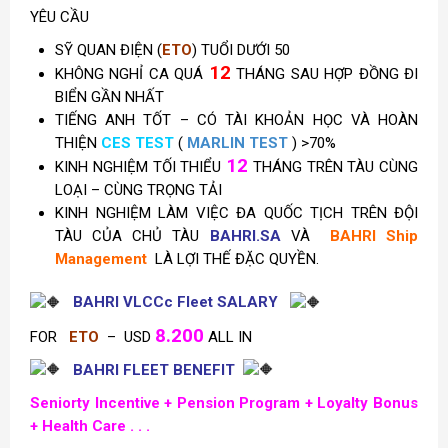
YÊU CẦU
SỸ QUAN ĐIỆN (
ETO
) TUỔI DƯỚI 50
12
KHÔNG NGHỈ CA QUÁ
THÁNG SAU HỢP ĐỒNG ĐI
BIỂN GẦN NHẤT
TIẾNG ANH TỐT – CÓ TÀI KHOẢN HỌC VÀ HOÀN
THIỆN
CES TEST
(
MARLIN TEST
) >70%
12
KINH NGHIỆM TỐI THIỂU
THÁNG TRÊN TÀU CÙNG
LOẠI – CÙNG TRỌNG TẢI
KINH NGHIỆM LÀM VIỆC ĐA QUỐC TỊCH TRÊN ĐỘI
TÀU CỦA CHỦ TÀU
BAHRI.SA
VÀ
BAHRI Ship
Management
LÀ LỢI THẾ ĐẶC QUYỀN.
BAHRI VLCCc Fleet SALARY
8.200
FOR
ETO
– USD
ALL IN
BAHRI FLEET BENEFIT
Seniorty Incentive +
Pension Program +
Loyalty Bonus
+ Health Care . . .