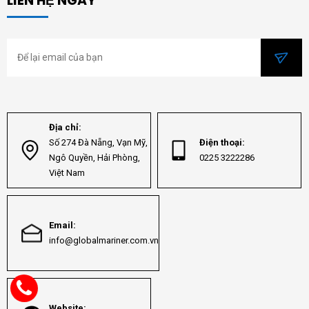
LIÊN HỆ NGAY
Địa chỉ:
Số 274 Đà Nẵng, Vạn Mỹ,
Điện thoại:
Ngô Quyền, Hải Phòng,
0225 3222286
Việt Nam
Email:
info@globalmariner.com.vn
Website: