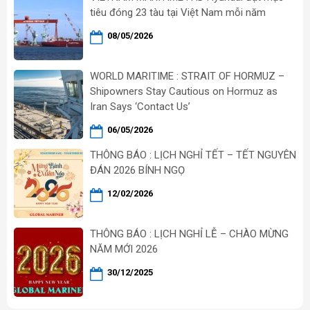
tiêu đóng 23 tàu tại Việt Nam mỗi năm
08/05/2026
WORLD MARITIME : STRAIT OF HORMUZ –
Shipowners Stay Cautious on Hormuz as
Iran Says ‘Contact Us’
06/05/2026
THÔNG BÁO : LỊCH NGHỈ TẾT – TẾT NGUYÊN
ĐÁN 2026 BÍNH NGỌ
12/02/2026
THÔNG BÁO : LỊCH NGHỈ LỄ – CHÀO MỪNG
NĂM MỚI 2026
30/12/2025