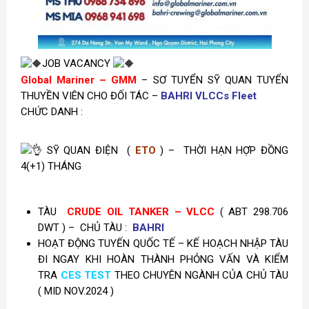
JOB VACANCY
Global Mariner – GMM
– SƠ TUYỂN SỸ QUAN TUYỂN
THUYỀN VIÊN CHO ĐỐI TÁC –
BAHRI VLCCs Fleet
CHỨC DANH :
SỸ QUAN ĐIỆN (
ETO
) –
THỜI HẠN HỢP ĐỒNG
4(+1) THÁNG
TÀU
CRUDE OIL TANKER – VLCC
( ABT 298.706
DWT ) – CHỦ TÀU :
BAHRI
HOẠT ĐỘNG TUYẾN QUỐC TẾ – KẾ HOẠCH NHẬP TÀU
ĐI NGAY KHI HOÀN THÀNH PHỎNG VẤN VÀ KIỂM
TRA
CES TEST
THEO CHUYÊN NGÀNH CỦA CHỦ TÀU
( MID NOV.2024 )