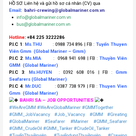
HỒ SƠ: Liên hệ và gửi hồ sơ cá nhân (CV) qua
Email
:
bahri-crewing@globalmariner.com.vn
info@globalmariner.com.vn
bus@globalmariner.com.vn
Hotline
: +84 225 3222286
P.I.C 1
:
Ms.THU
: 0988 734 896 | FB :
Tuyển Thuyen
Viên Gmm
(Global Mariner – Gmm)
P.I.C 2
:
Ms.MIA
: 0968 941 698 | FB :
Thuyền Viên
GMM
(Global Mariner)
P.I.C 3
:
Ms.HUYEN
: 0392 608 016 | FB :
Gmm
Seafarers
(Global Mariner)
P.I.C 4
:
Mr.DUC
: 0387 738 979 | FB :
Thuyen Vien
Gmm
(Global Mariner)
BAHRI SA – JOB OPPORTUNITIES
#WeAreGMM
#WeAreGlobalMariner
#GMMTogether
#GMM_JobVacancy
#Job_Vacancy
#GMM
#Greating
#GlobalMariner
#Seafarer
#Mariner
#GMM_Seafarer
#GMM_CrudeOil
#GMM_Tanker
#CrudeOil_Tanker
#TuyểnThuyềnviên
#TuyểndụngThuyềnviên
#Crewing