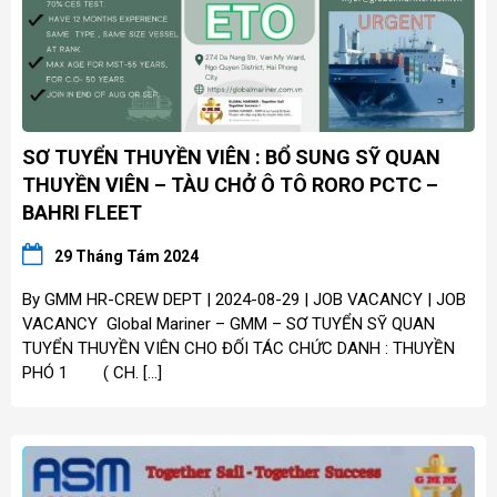
SƠ TUYỂN THUYỀN VIÊN : BỔ SUNG SỸ QUAN
THUYỀN VIÊN – TÀU CHỞ Ô TÔ RORO PCTC –
BAHRI FLEET
29 Tháng Tám 2024
By GMM HR-CREW DEPT | 2024-08-29 | JOB VACANCY | JOB
VACANCY Global Mariner – GMM – SƠ TUYỂN SỸ QUAN
TUYỂN THUYỀN VIÊN CHO ĐỐI TÁC CHỨC DANH : THUYỀN
PHÓ 1 ( CH. […]