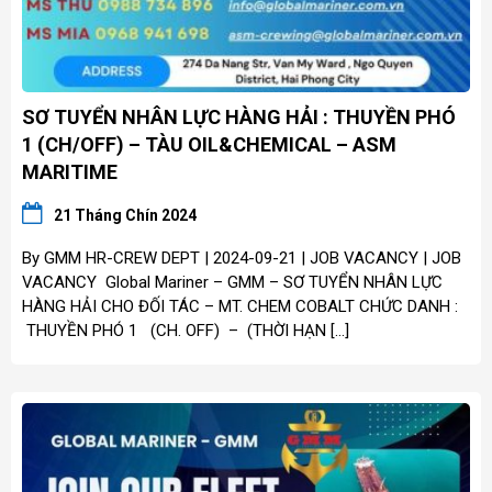
SƠ TUYỂN NHÂN LỰC HÀNG HẢI : THUYỀN PHÓ
1 (CH/OFF) – TÀU OIL&CHEMICAL – ASM
MARITIME
21 Tháng Chín 2024
By GMM HR-CREW DEPT | 2024-09-21 | JOB VACANCY | JOB
VACANCY Global Mariner – GMM – SƠ TUYỂN NHÂN LỰC
HÀNG HẢI CHO ĐỐI TÁC – MT. CHEM COBALT CHỨC DANH :
THUYỀN PHÓ 1 (CH. OFF) – (THỜI HẠN […]