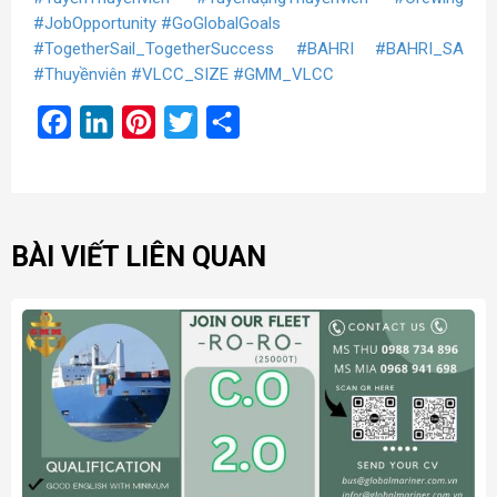
#JobOpportunity
#GoGlobalGoals
#TogetherSail_TogetherSuccess
#BAHRI
#BAHRI_SA
#Thuyềnviên
#VLCC_SIZE
#GMM_VLCC
Facebook
LinkedIn
Pinterest
Twitter
Share
BÀI VIẾT LIÊN QUAN