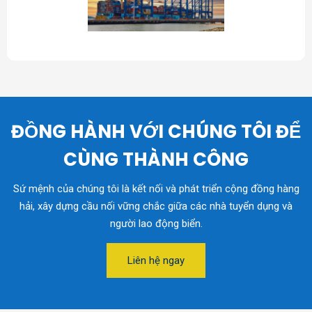
ĐỒNG HÀNH VỚI CHÚNG TÔI ĐỂ
CÙNG THÀNH CÔNG
Sứ mệnh của chúng tôi là kết nối và phát triển cộng đồng hàng
hải, xây dựng cầu nối vững chắc giữa các nhà tuyển dụng và
người lao động biển.
Liên hệ ngay