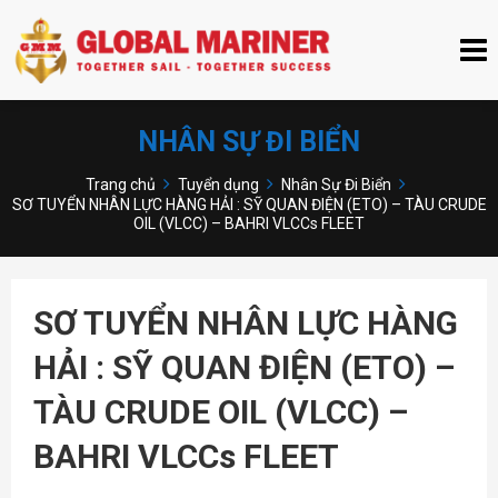
NHÂN SỰ ĐI BIỂN
Trang chủ
Tuyển dụng
Nhân Sự Đi Biển
SƠ TUYỂN NHÂN LỰC HÀNG HẢI : SỸ QUAN ĐIỆN (ETO) – TÀU CRUDE
OIL (VLCC) – BAHRI VLCCs FLEET
SƠ TUYỂN NHÂN LỰC HÀNG
HẢI : SỸ QUAN ĐIỆN (ETO) –
TÀU CRUDE OIL (VLCC) –
BAHRI VLCCs FLEET