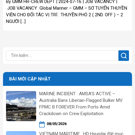
By GMM HR-CREW DEPT | 2024-07-16 | JOB VACANCY |
JOB VACANCY Global Mariner – GMM – SƠ TUYỂN THUYỀN
VIÊN CHO ĐỐI TÁC VỊ TRÍ : THUYỀN PHÓ 2 ( 2ND. OFF ) – 2
NGƯỜI […]
BÀI MỚI CẬP NHẬT
MARINE INCIDENT : AMSA’S ACTIVE –
Australia Bans Liberian-Flagged Bulker MV.
FPMC B FOREVER From Ports Amid
Crackdown on Crew Exploitation
08/05/2026
VIETNAM MARITIME : HD Hyundai đặt mục