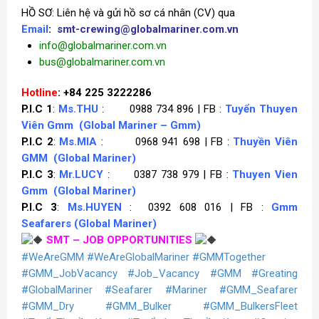
HỒ SƠ: Liên hệ và gửi hồ sơ cá nhân (CV) qua
Email
:
smt-crewing@globalmariner.com.vn
info@globalmariner.com.vn
bus@globalmariner.com.vn
Hotline
: +84 225 3222286
P.I.C 1
:
Ms.THU
: 0988 734 896 | FB :
Tuyển Thuyen
Viên Gmm
(Global Mariner – Gmm)
P.I.C 2
:
Ms.MIA
: 0968 941 698 | FB :
Thuyền Viên
GMM
(Global Mariner)
P.I.C 3
:
Mr.LUCY
: 0387 738 979 | FB :
Thuyen Vien
Gmm
(Global Mariner)
P.I.C 3
:
Ms.HUYEN
: 0392 608 016 | FB :
Gmm
Seafarers
(Global Mariner)
SMT – JOB OPPORTUNITIES
#WeAreGMM
#WeAreGlobalMariner
#GMMTogether
#GMM_JobVacancy
#Job_Vacancy
#GMM
#Greating
#GlobalMariner
#Seafarer
#Mariner
#GMM_Seafarer
#GMM_Dry
#GMM_Bulker
#GMM_BulkersFleet