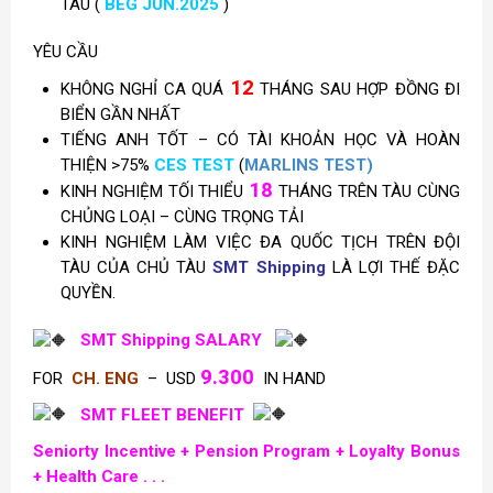
TÀU (
BEG
JUN.2025
)
YÊU CẦU
12
KHÔNG NGHỈ CA QUÁ
THÁNG SAU HỢP ĐỒNG ĐI
BIỂN GẦN NHẤT
TIẾNG ANH TỐT – CÓ TÀI KHOẢN HỌC VÀ HOÀN
THIỆN >75%
CES TEST
(
MARLINS TEST)
18
KINH NGHIỆM TỐI THIỂU
THÁNG TRÊN TÀU CÙNG
CHỦNG LOẠI – CÙNG TRỌNG TẢI
KINH NGHIỆM LÀM VIỆC ĐA QUỐC TỊCH TRÊN ĐỘI
TÀU CỦA CHỦ TÀU
SMT Shipping
LÀ LỢI THẾ ĐẶC
QUYỀN.
SMT Shipping SALARY
9.300
FOR
CH. ENG
– USD
IN HAND
SMT FLEET BENEFIT
Seniorty Incentive +
Pension Program +
Loyalty Bonus
+ Health Care . . .