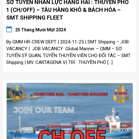
SƠ TUYỂN NHÂN LỰC HÀNG HẢI : THUYỀN PHÓ
1 (CH/OFF) – TÀU HÀNG KHÔ & BÁCH HÓA –
SMT SHIPPING FLEET
25 Tháng Mười Một 2024
By GMM HR-CREW DEPT | 2024-11-25 | SMT Shipping – JOB
VACANCY | JOB VACANCY Global Mariner – GMM – SƠ
TUYỂN SỸ QUAN, TUYỂN THUYỀN VIÊN CHO ĐỐI TÁC – SMT
Shipping | MV. CARTAGENA VỊ TRÍ : THUYỀN PHÓ […]