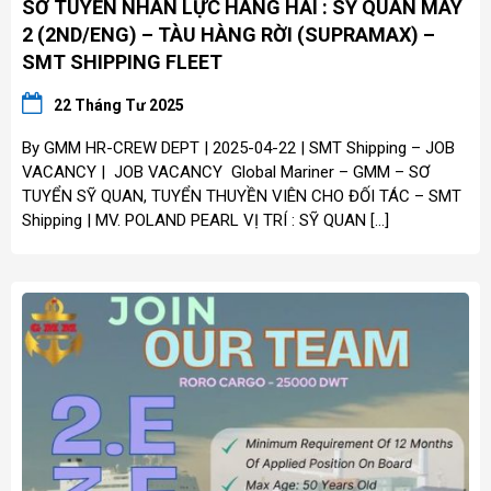
SƠ TUYỂN NHÂN LỰC HÀNG HẢI : SỸ QUAN MÁY
2 (2ND/ENG) – TÀU HÀNG RỜI (SUPRAMAX) –
SMT SHIPPING FLEET
22 Tháng Tư 2025
By GMM HR-CREW DEPT | 2025-04-22 | SMT Shipping – JOB
VACANCY | JOB VACANCY Global Mariner – GMM – SƠ
TUYỂN SỸ QUAN, TUYỂN THUYỀN VIÊN CHO ĐỐI TÁC – SMT
Shipping | MV. POLAND PEARL VỊ TRÍ : SỸ QUAN […]