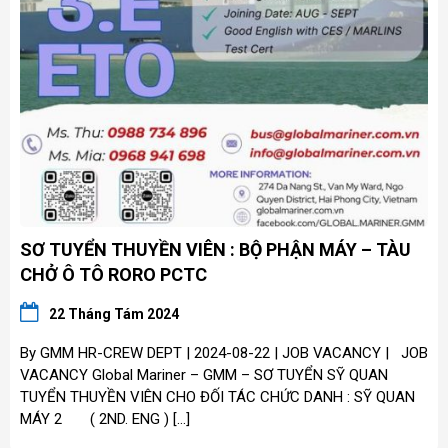
SƠ TUYỂN THUYỀN VIÊN : BỘ PHẬN MÁY – TÀU
CHỞ Ô TÔ RORO PCTC
22 Tháng Tám 2024
By GMM HR-CREW DEPT | 2024-08-22 | JOB VACANCY | JOB
VACANCY Global Mariner – GMM – SƠ TUYỂN SỸ QUAN
TUYỂN THUYỀN VIÊN CHO ĐỐI TÁC CHỨC DANH : SỸ QUAN
MÁY 2 ( 2ND. ENG ) […]