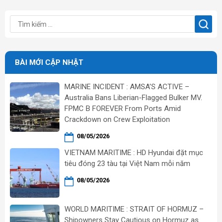
BÀI MỚI CẬP NHẬT
MARINE INCIDENT : AMSA’S ACTIVE –
Australia Bans Liberian-Flagged Bulker MV.
FPMC B FOREVER From Ports Amid
Crackdown on Crew Exploitation
08/05/2026
VIETNAM MARITIME : HD Hyundai đặt mục
tiêu đóng 23 tàu tại Việt Nam mỗi năm
08/05/2026
WORLD MARITIME : STRAIT OF HORMUZ –
Shipowners Stay Cautious on Hormuz as