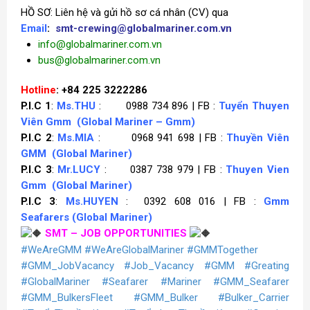
HỒ SƠ: Liên hệ và gửi hồ sơ cá nhân (CV) qua
Email
:
smt-crewing@globalmariner.com.vn
info@globalmariner.com.vn
bus@globalmariner.com.vn
Hotline
: +84 225 3222286
P.I.C 1
:
Ms.THU
: 0988 734 896 | FB :
Tuyển Thuyen
Viên Gmm
(Global Mariner – Gmm)
P.I.C 2
:
Ms.MIA
: 0968 941 698 | FB :
Thuyền Viên
GMM
(Global Mariner)
P.I.C 3
:
Mr.LUCY
: 0387 738 979 | FB :
Thuyen Vien
Gmm
(Global Mariner)
P.I.C 3
:
Ms.HUYEN
: 0392 608 016 | FB :
Gmm
Seafarers
(Global Mariner)
SMT – JOB OPPORTUNITIES
#WeAreGMM
#WeAreGlobalMariner
#GMMTogether
#GMM_JobVacancy
#Job_Vacancy
#GMM
#Greating
#GlobalMariner
#Seafarer
#Mariner
#GMM_Seafarer
#GMM_BulkersFleet
#GMM_Bulker
#Bulker_Carrier