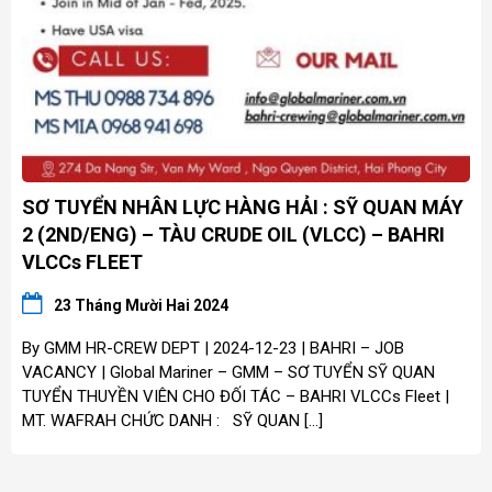
SƠ TUYỂN NHÂN LỰC HÀNG HẢI : SỸ QUAN MÁY
2 (2ND/ENG) – TÀU CRUDE OIL (VLCC) – BAHRI
VLCCs FLEET
23 Tháng Mười Hai 2024
By GMM HR-CREW DEPT | 2024-12-23 | BAHRI – JOB
VACANCY | Global Mariner – GMM – SƠ TUYỂN SỸ QUAN
TUYỂN THUYỀN VIÊN CHO ĐỐI TÁC – BAHRI VLCCs Fleet |
MT. WAFRAH CHỨC DANH : SỸ QUAN […]