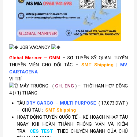
JOB VACANCY
Global Mariner – GMM
– SƠ TUYỂN SỸ QUAN, TUYỂN
THUYỀN VIÊN CHO ĐỐI TÁC –
SMT Shipping
|
MV.
CARTAGENA
VỊ TRÍ :
MÁY TRƯỞNG (
CH. ENG
) –
THỜI HẠN HỢP ĐỒNG
4 (+1) THÁNG
TÀU
DRY CARGO – MULTI PURPOSE
( 17.073 DWT )
– CHỦ TÀU :
SMT Shipping
HOẠT ĐỘNG TUYẾN QUỐC TẾ – KẾ HOẠCH NHẬP TÀU
NGAY KHI HOÀN THÀNH PHỎNG VẤN VÀ KIỂM
TRA
CES TEST
THEO CHUYÊN NGÀNH CỦA CHỦ