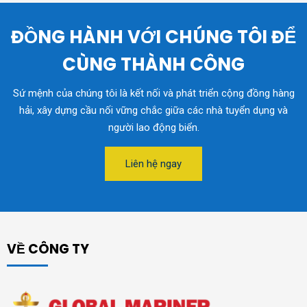
ĐỒNG HÀNH VỚI CHÚNG TÔI ĐỂ
CÙNG THÀNH CÔNG
Sứ mệnh của chúng tôi là kết nối và phát triển cộng đồng hàng
hải, xây dựng cầu nối vững chắc giữa các nhà tuyển dụng và
người lao động biển.
Liên hệ ngay
VỀ CÔNG TY