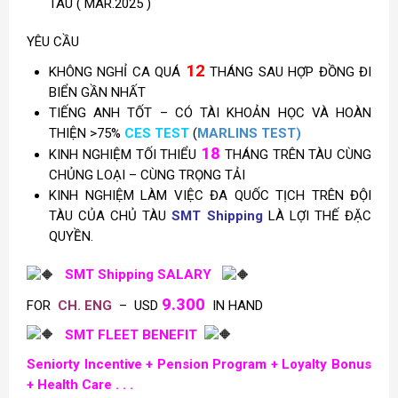
TÀU ( MAR.2025 )
YÊU CẦU
12
KHÔNG NGHỈ CA QUÁ
THÁNG SAU HỢP ĐỒNG ĐI
BIỂN GẦN NHẤT
TIẾNG ANH TỐT – CÓ TÀI KHOẢN HỌC VÀ HOÀN
THIỆN >75%
CES TEST
(
MARLINS TEST)
18
KINH NGHIỆM TỐI THIỂU
THÁNG TRÊN TÀU CÙNG
CHỦNG LOẠI – CÙNG TRỌNG TẢI
KINH NGHIỆM LÀM VIỆC ĐA QUỐC TỊCH TRÊN ĐỘI
TÀU CỦA CHỦ TÀU
SMT Shipping
LÀ LỢI THẾ ĐẶC
QUYỀN.
SMT Shipping SALARY
9.300
FOR
CH. ENG
– USD
IN HAND
SMT FLEET BENEFIT
Seniorty Incentive +
Pension Program +
Loyalty Bonus
+ Health Care . . .