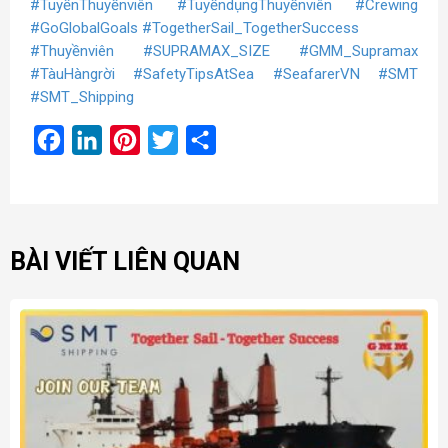
#TuyểnThuyềnviên
#TuyểndụngThuyềnviên
#Crewing
#GoGlobalGoals
#TogetherSail_TogetherSuccess
#Thuyềnviên
#SUPRAMAX_SIZE
#GMM_Supramax
#TàuHàngrời
#SafetyTipsAtSea
#SeafarerVN
#SMT
#SMT_Shipping
Facebook
LinkedIn
Pinterest
Twitter
Share
BÀI VIẾT LIÊN QUAN