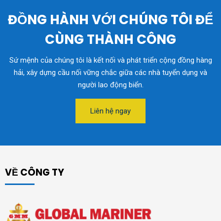
ĐỒNG HÀNH VỚI CHÚNG TÔI ĐỂ
CÙNG THÀNH CÔNG
Sứ mệnh của chúng tôi là kết nối và phát triển cộng đồng hàng
hải, xây dựng cầu nối vững chắc giữa các nhà tuyển dụng và
người lao động biển.
Liên hệ ngay
VỀ CÔNG TY