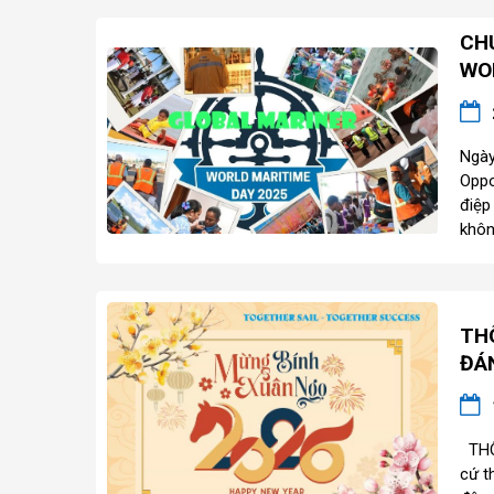
CH
WOR
Ngày
Oppo
điệp
khôn
TH
ĐÁ
THÔN
cứ t