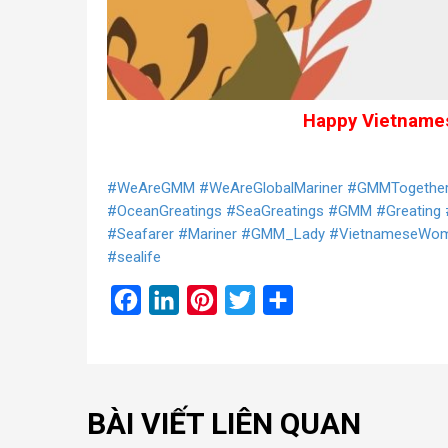
Happy Vietnames
#WeAreGMM
#WeAreGlobalMariner
#GMMTogethe
#OceanGreatings
#SeaGreatings
#GMM
#Greating
#Seafarer
#Mariner
#GMM_Lady
#VietnameseWo
#sealife
Facebook
LinkedIn
Pinterest
Twitter
Share
BÀI VIẾT LIÊN QUAN