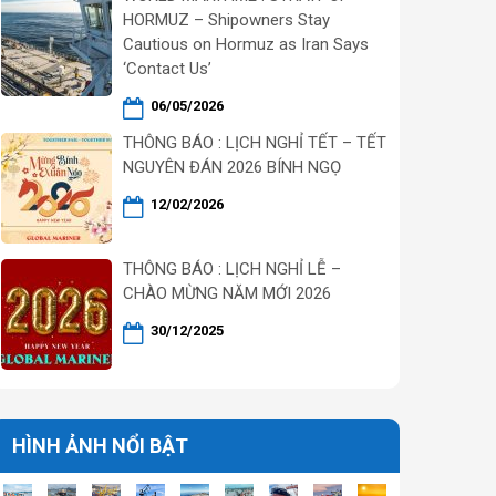
HORMUZ – Shipowners Stay
Cautious on Hormuz as Iran Says
‘Contact Us’
06/05/2026
THÔNG BÁO : LỊCH NGHỈ TẾT – TẾT
NGUYÊN ĐÁN 2026 BÍNH NGỌ
12/02/2026
THÔNG BÁO : LỊCH NGHỈ LỄ –
CHÀO MỪNG NĂM MỚI 2026
30/12/2025
HÌNH ẢNH NỔI BẬT