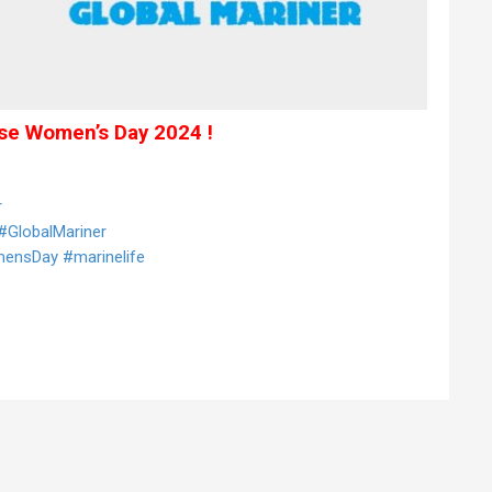
e Women’s Day 2024 !
r
#GlobalMariner
mensDay
#marinelife