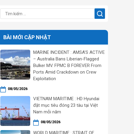
BÀI MỚI CẬP NHẬT
MARINE INCIDENT : AMSA’S ACTIVE
– Australia Bans Liberian-Flagged
Bulker MV. FPMC B FOREVER From
Ports Amid Crackdown on Crew
Exploitation
08/05/2026
VIETNAM MARITIME : HD Hyundai
đặt mục tiêu đóng 23 tàu tại Việt
Nam mỗi năm
08/05/2026
WORLD MARITIME : STRAIT OF