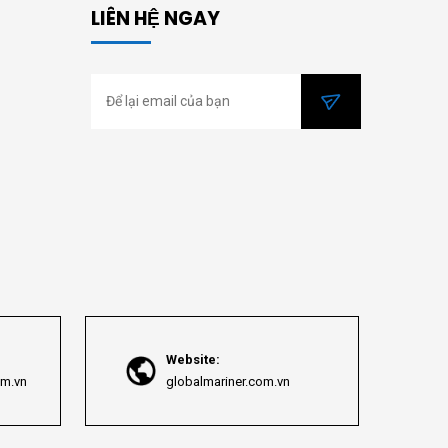
LIÊN HỆ NGAY
Website:
om.vn
globalmariner.com.vn