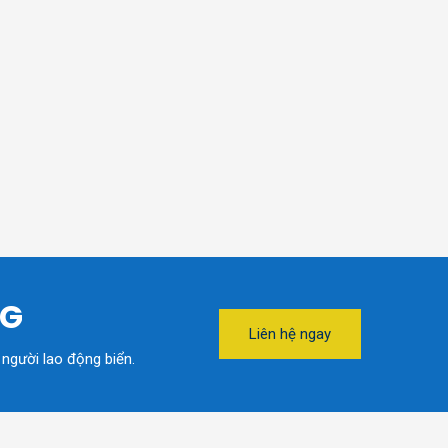
NG
Liên hệ ngay
 người lao động biển.