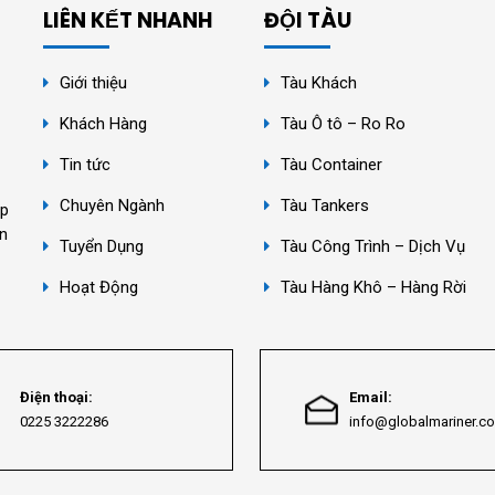
LIÊN KẾT NHANH
ĐỘI TÀU
Giới thiệu
Tàu Khách
Khách Hàng
Tàu Ô tô – Ro Ro
Tin tức
Tàu Container
Chuyên Ngành
Tàu Tankers
ệp
ân
Tuyển Dụng
Tàu Công Trình – Dịch Vụ
Hoạt Động
Tàu Hàng Khô – Hàng Rời
Điện thoại:
Email:
0225 3222286
info@globalmariner.c