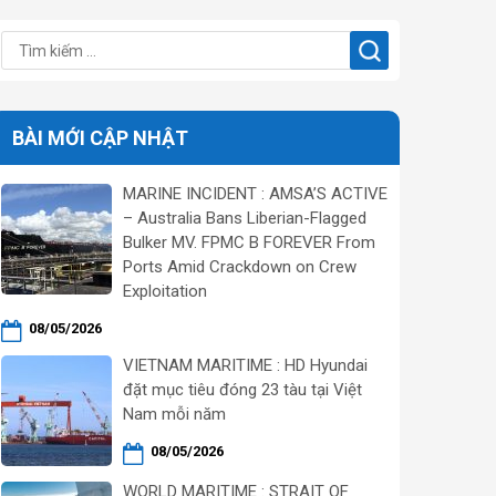
BÀI MỚI CẬP NHẬT
MARINE INCIDENT : AMSA’S ACTIVE
– Australia Bans Liberian-Flagged
Bulker MV. FPMC B FOREVER From
Ports Amid Crackdown on Crew
Exploitation
08/05/2026
VIETNAM MARITIME : HD Hyundai
đặt mục tiêu đóng 23 tàu tại Việt
Nam mỗi năm
08/05/2026
WORLD MARITIME : STRAIT OF