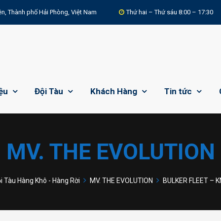
n, Thành phố Hải Phòng, Việt Nam
Thứ hai – Thứ sáu 8:00 – 17:30
iệu
Đội Tàu
Khách Hàng
Tin tức
MV. THE EVOLUTION
i Tàu Hàng Khô - Hàng Rời
MV. THE EVOLUTION
BULKER FLEET – K