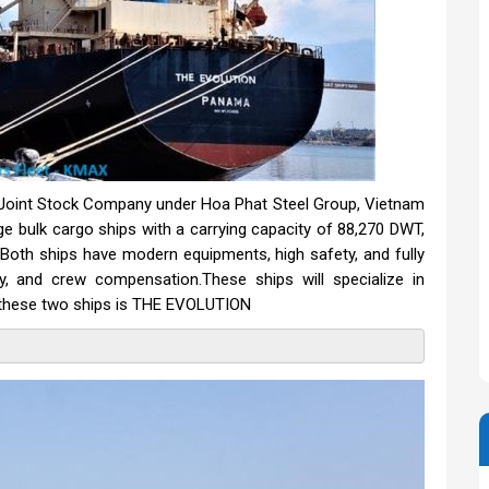
 Joint Stock Company under Hoa Phat Steel Group, Vietnam
e bulk cargo ships with a carrying capacity of 88,270 DWT,
Both ships have modern equipments, high safety, and fully
ty, and crew compensation.These ships will specialize in
f these two ships is THE EVOLUTION