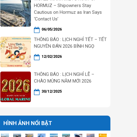
HORMUZ – Shipowners Stay
Cautious on Hormuz as Iran Says
‘Contact Us’
06/05/2026
THÔNG BÁO : LỊCH NGHỈ TẾT – TẾT
NGUYÊN ĐÁN 2026 BÍNH NGỌ
12/02/2026
THÔNG BÁO : LỊCH NGHỈ LỄ –
CHÀO MỪNG NĂM MỚI 2026
30/12/2025
HÌNH ẢNH NỔI BẬT