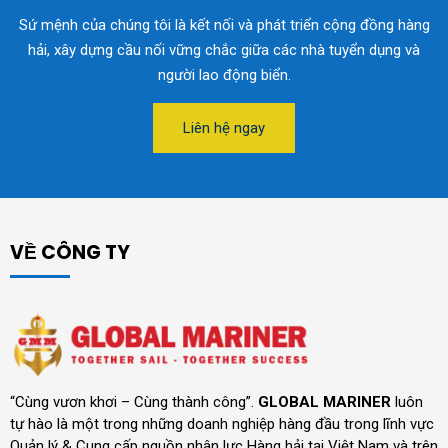
Sứ mệnh của chúng tôi là kết nối và phát triển cộng đồng hàng
hải, xây dựng cầu nối vững chắc giữa các nhà tuyển dụng và
người lao động biển.
Liên hệ ngay
VỀ CÔNG TY
“Cùng vươn khơi – Cùng thành công”.
GLOBAL MARINER
luôn
tự hào là một trong những doanh nghiệp hàng đầu trong lĩnh vực
Quản lý & Cung cấp nguồn nhân lực Hàng hải tại Việt Nam và trên