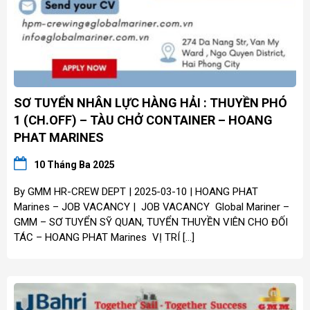
SƠ TUYỂN NHÂN LỰC HÀNG HẢI : THUYỀN PHÓ
1 (CH.OFF) – TÀU CHỞ CONTAINER – HOANG
PHAT MARINES
10 Tháng Ba 2025
By GMM HR-CREW DEPT | 2025-03-10 | HOANG PHAT
Marines – JOB VACANCY | JOB VACANCY Global Mariner –
GMM – SƠ TUYỂN SỸ QUAN, TUYỂN THUYỀN VIÊN CHO ĐỐI
TÁC – HOANG PHAT Marines VỊ TRÍ […]