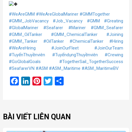
#WeAreGMM
#WeAreGlobalMariner
#GMMTogether
#GMM_JobVacancy
#Job_Vacancy
#GMM
#Greating
#GlobalMariner
#Seafarer
#Mariner
#GMM_Seafarer
#GMM_OilTanker
#GMM_ChemicalTanker
#Joining
#GMM_Tanker
#OilTanker
#ChemicalTanker
#Hiring
#WeAreHiring
#JoinOurFleet
#JoinOurTeam
#TuyểnThuyềnviên
#TuyểndụngThuyềnviên
#Crewing
#GoGlobalGoals
#TogetherSail_TogetherSuccess
#SeafarerVN
#ASM
#ASM_Maritime
#ASM_MaritimeBV
Facebook
LinkedIn
Pinterest
Twitter
Share
BÀI VIẾT LIÊN QUAN