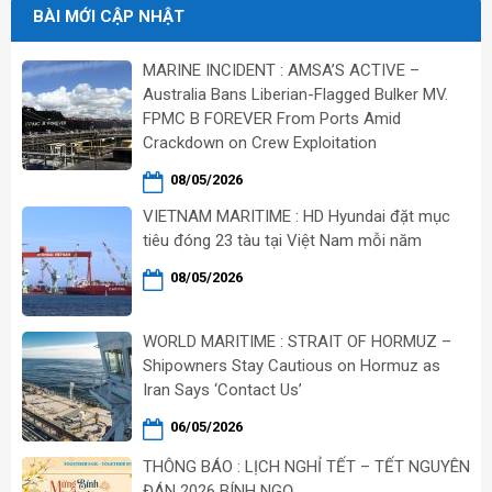
BÀI MỚI CẬP NHẬT
MARINE INCIDENT : AMSA’S ACTIVE –
Australia Bans Liberian-Flagged Bulker MV.
FPMC B FOREVER From Ports Amid
Crackdown on Crew Exploitation
08/05/2026
VIETNAM MARITIME : HD Hyundai đặt mục
tiêu đóng 23 tàu tại Việt Nam mỗi năm
08/05/2026
WORLD MARITIME : STRAIT OF HORMUZ –
Shipowners Stay Cautious on Hormuz as
Iran Says ‘Contact Us’
06/05/2026
THÔNG BÁO : LỊCH NGHỈ TẾT – TẾT NGUYÊN
ĐÁN 2026 BÍNH NGỌ