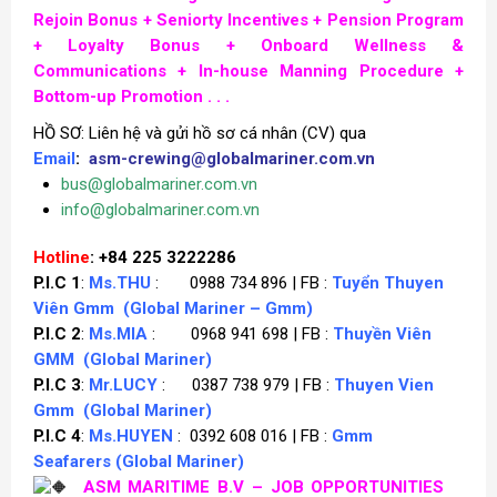
Rejoin Bonus +
Seniorty Incentives +
Pension Program
+
Loyalty Bonus + Onboard Wellness &
Communications + In-house Manning Procedure +
Bottom-up Promotion . . .
HỒ SƠ: Liên hệ và gửi hồ sơ cá nhân (CV) qua
Email
:
asm-crewing@globalmariner.com.vn
bus@globalmariner.com.vn
info@globalmariner.com.vn
Hotline
: +84 225 3222286
P.I.C 1
:
Ms.THU
: 0988 734 896 | FB :
Tuyển Thuyen
Viên Gmm
(Global Mariner – Gmm)
P.I.C 2
:
Ms.MIA
: 0968 941 698 | FB :
Thuyền Viên
GMM
(Global Mariner)
P.I.C 3
:
Mr.LUCY
: 0387 738 979 | FB :
Thuyen Vien
Gmm
(Global Mariner)
P.I.C 4
:
Ms.HUYEN
: 0392 608 016 | FB :
Gmm
Seafarers
(Global Mariner)
ASM MARITIME B.V – JOB OPPORTUNITIES