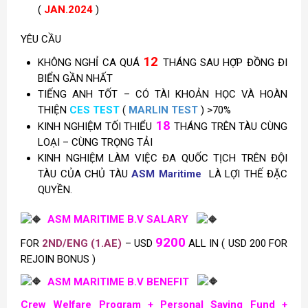
(
JAN.2024
)
YÊU CẦU
12
KHÔNG NGHỈ CA QUÁ
THÁNG SAU HỢP ĐỒNG ĐI
BIỂN GẦN NHẤT
TIẾNG ANH TỐT – CÓ TÀI KHOẢN HỌC VÀ HOÀN
THIỆN
CES TEST
(
MARLIN TEST
) >70%
18
KINH NGHIỆM TỐI THIỂU
THÁNG TRÊN TÀU CÙNG
LOẠI – CÙNG TRỌNG TẢI
KINH NGHIỆM LÀM VIỆC ĐA QUỐC TỊCH TRÊN ĐỘI
TÀU CỦA CHỦ TÀU
ASM Maritime
LÀ LỢI THẾ ĐẶC
QUYỀN.
ASM MARITIME B.V SALARY
9200
FOR
2ND/ENG (1.AE)
– USD
ALL IN ( USD 200 FOR
REJOIN BONUS )
ASM MARITIME B.V BENEFIT
Crew Welfare Program + Personal Saving Fund +