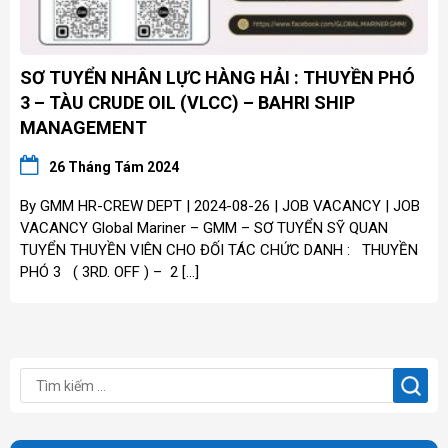
SƠ TUYỂN NHÂN LỰC HÀNG HẢI : THUYỀN PHÓ
3 – TÀU CRUDE OIL (VLCC) – BAHRI SHIP
MANAGEMENT
26 Tháng Tám 2024
By GMM HR-CREW DEPT | 2024-08-26 | JOB VACANCY | JOB
VACANCY Global Mariner – GMM – SƠ TUYỂN SỸ QUAN
TUYỂN THUYỀN VIÊN CHO ĐỐI TÁC CHỨC DANH : THUYỀN
PHÓ 3 ( 3RD. OFF ) – 2 […]