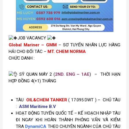
JOB VACANCY
Global Mariner – GMM
– SƠ TUYỂN NHÂN LỰC HÀNG
HẢI CHO ĐỐI TÁC –
MT. CHEM NORMA
CHỨC DANH :
SỸ QUAN MÁY 2 (
2ND. ENG – 1AE
) –
THỜI HẠN
HỢP ĐỒNG 4(+1) THÁNG
TÀU
OIL&CHEM TANKER
( 17.095 DWT ) – CHỦ TÀU
:
ASM Maritime B.V
HOẠT ĐỘNG TUYẾN QUỐC TẾ – KẾ HOẠCH NHẬP TÀU
ĐI NGAY KHI HOÀN THÀNH PHỎNG VẤN VÀ KIỂM
TRA
DynamiCA
THEO CHUYÊN NGÀNH CỦA CHỦ TÀU