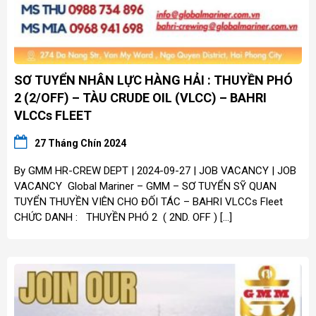
SƠ TUYỂN NHÂN LỰC HÀNG HẢI : THUYỀN PHÓ
2 (2/OFF) – TÀU CRUDE OIL (VLCC) – BAHRI
VLCCs FLEET
27 Tháng Chín 2024
By GMM HR-CREW DEPT | 2024-09-27 | JOB VACANCY | JOB
VACANCY Global Mariner – GMM – SƠ TUYỂN SỸ QUAN
TUYỂN THUYỀN VIÊN CHO ĐỐI TÁC – BAHRI VLCCs Fleet
CHỨC DANH : THUYỀN PHÓ 2 ( 2ND. OFF ) […]