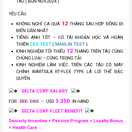
TÀU ( BGN NOV.2024 )
YÊU CẦU
12
KHÔNG NGHỈ CA QUÁ
THÁNG SAU HỢP ĐỒNG ĐI
BIỂN GẦN NHẤT
TIẾNG ANH TỐT – CÓ TÀI KHOẢN HỌC VÀ HOÀN
THIỆN
CES TEST
(
MARLIN TEST
)
12
KINH NGHIỆM TỐI THIỂU
THÁNG TRÊN TÀU CÙNG
CHỦNG LOẠI – CÙNG TRỌNG TẢI
KINH NGHIỆM LÀM VIỆC TRÊN CÁC TÀU CÓ MÁY
CHÍNH WARTSILA RT-FLEX TYPE LÀ LỢI THẾ ĐẶC
QUYỀN.
DELTA CORP SALARY
3.350
FOR
3RD. ENG
– USD
IN HAND
DELTA CORP FLEET BENEFIT
Seniorty Incentive +
Pension Program +
Loyalty Bonus
+ Health Care . . .