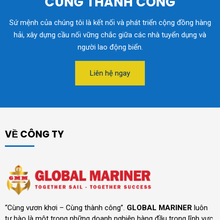
CÙNG THÀNH CÔNG
Sứ mệnh của chúng tôi là kết nối và phát triển cộng đồng hàng
hải, xây dựng cầu nối vững chắc giữa các nhà tuyển dụng và
người lao động biển.
Liên hệ ngay
VỀ CÔNG TY
“Cùng vươn khơi – Cùng thành công”.
GLOBAL MARINER
luôn
tự hào là một trong những doanh nghiệp hàng đầu trong lĩnh vực