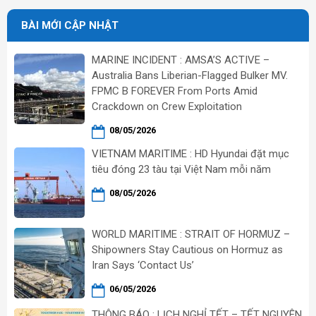
BÀI MỚI CẬP NHẬT
MARINE INCIDENT : AMSA’S ACTIVE –
Australia Bans Liberian-Flagged Bulker MV.
FPMC B FOREVER From Ports Amid
Crackdown on Crew Exploitation
08/05/2026
VIETNAM MARITIME : HD Hyundai đặt mục
tiêu đóng 23 tàu tại Việt Nam mỗi năm
08/05/2026
WORLD MARITIME : STRAIT OF HORMUZ –
Shipowners Stay Cautious on Hormuz as
Iran Says ‘Contact Us’
06/05/2026
THÔNG BÁO : LỊCH NGHỈ TẾT – TẾT NGUYÊN