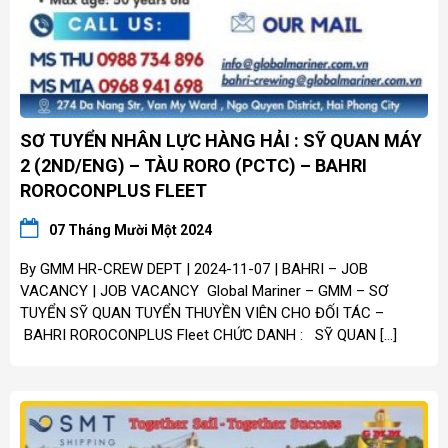
SƠ TUYỂN NHÂN LỰC HÀNG HẢI : SỸ QUAN MÁY
2 (2ND/ENG) – TÀU RORO (PCTC) – BAHRI
ROROCONPLUS FLEET
07 Tháng Mười Một 2024
By GMM HR-CREW DEPT | 2024-11-07 | BAHRI – JOB
VACANCY | JOB VACANCY Global Mariner – GMM – SƠ
TUYỂN SỸ QUAN TUYỂN THUYỀN VIÊN CHO ĐỐI TÁC –
BAHRI ROROCONPLUS Fleet CHỨC DANH : SỸ QUAN […]