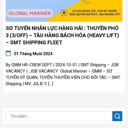
SƠ TUYỂN NHÂN LỰC HÀNG HẢI : THUYỀN PHÓ
3 (3/OFF) – TÀU HÀNG BÁCH HÓA (HEAVY LIFT)
– SMT SHIPPING FLEET
01 Tháng Mười 2024
By GMM HR-CREW DEPT | 2024-10-01 | SMT Shipping – JOB
VACANCY | JOB VACANCY Global Mariner – GMM – SƠ
TUYỂN SỸ QUAN, TUYỂN THUYỀN VIÊN CHO ĐỐI TÁC – SMT
Shipping | MV. JULIE C […]