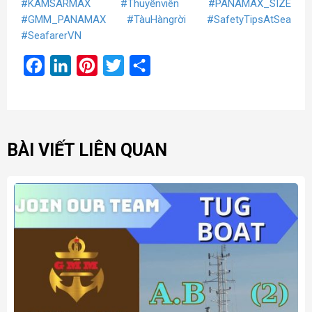
#KAMSARMAX
#Thuyềnviên
#PANAMAX_SIZE
#GMM_PANAMAX
#TàuHàngrời
#SafetyTipsAtSea
#SeafarerVN
Facebook
LinkedIn
Pinterest
Twitter
Share
BÀI VIẾT LIÊN QUAN