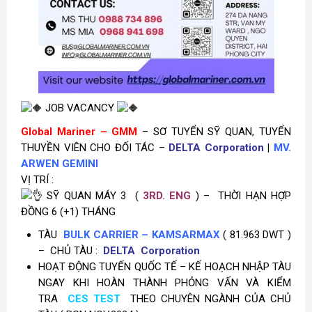
JOB VACANCY
Global Mariner – GMM
– SƠ TUYỂN SỸ QUAN, TUYỂN
THUYỀN VIÊN CHO ĐỐI TÁC –
DELTA Corporation
|
MV.
ARWEN GEMINI
VỊ TRÍ :
SỸ QUAN MÁY 3 (
3RD. ENG
) –
THỜI HẠN HỢP
ĐỒNG 6 (+1) THÁNG
TÀU
BULK CARRIER – KAMSARMAX
( 81.963 DWT )
– CHỦ TÀU :
DELTA Corporation
HOẠT ĐỘNG TUYẾN QUỐC TẾ – KẾ HOẠCH NHẬP TÀU
NGAY KHI HOÀN THÀNH PHỎNG VẤN VÀ KIỂM
TRA
CES TEST
THEO CHUYÊN NGÀNH CỦA CHỦ