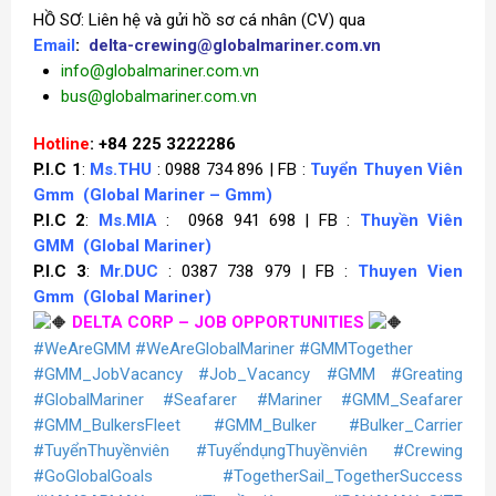
HỒ SƠ: Liên hệ và gửi hồ sơ cá nhân (CV) qua
Email
:
delta-crewing@globalmariner.com.vn
info@globalmariner.com.vn
bus@globalmariner.com.vn
Hotline
: +84 225 3222286
P.I.C 1
:
Ms.THU
: 0988 734 896 | FB :
Tuyển Thuyen Viên
Gmm
(Global Mariner – Gmm)
P.I.C 2
:
Ms.MIA
: 0968 941 698 | FB :
Thuyền Viên
GMM
(Global Mariner)
P.I.C 3
:
Mr.DUC
: 0387 738 979 | FB :
Thuyen Vien
Gmm
(Global Mariner)
DELTA CORP – JOB OPPORTUNITIES
#WeAreGMM
#WeAreGlobalMariner
#GMMTogether
#GMM_JobVacancy
#Job_Vacancy
#GMM
#Greating
#GlobalMariner
#Seafarer
#Mariner
#GMM_Seafarer
#GMM_BulkersFleet
#GMM_Bulker
#Bulker_Carrier
#TuyểnThuyềnviên
#TuyểndụngThuyềnviên
#Crewing
#GoGlobalGoals
#TogetherSail_TogetherSuccess