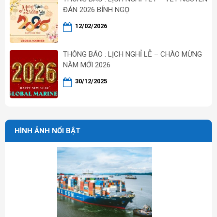
ĐÁN 2026 BÍNH NGỌ
12/02/2026
THÔNG BÁO : LỊCH NGHỈ LỄ – CHÀO MỪNG
NĂM MỚI 2026
30/12/2025
HÌNH ẢNH NỔI BẬT