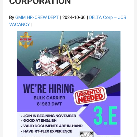
CORPORATION
By
GMM HR-CREW DEPT
| 2024-10-30 |
DELTA Corp – JOB
VACANCY
|