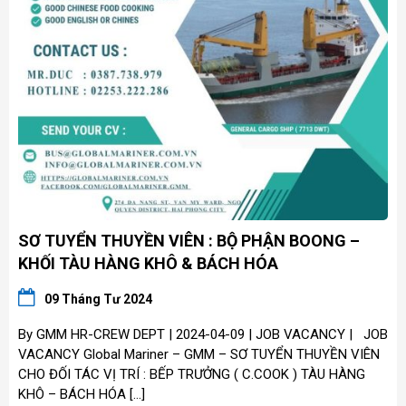
SƠ TUYỂN THUYỀN VIÊN : BỘ PHẬN BOONG –
KHỐI TÀU HÀNG KHÔ & BÁCH HÓA
09 Tháng Tư 2024
By GMM HR-CREW DEPT | 2024-04-09 | JOB VACANCY | JOB
VACANCY Global Mariner – GMM – SƠ TUYỂN THUYỀN VIÊN
CHO ĐỐI TÁC VỊ TRÍ : BẾP TRƯỞNG ( C.COOK ) TÀU HÀNG
KHÔ – BÁCH HÓA […]