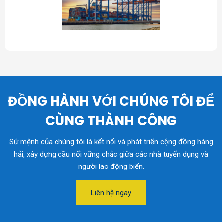
ĐỒNG HÀNH VỚI CHÚNG TÔI ĐỂ
CÙNG THÀNH CÔNG
Sứ mệnh của chúng tôi là kết nối và phát triển cộng đồng hàng
hải, xây dựng cầu nối vững chắc giữa các nhà tuyển dụng và
người lao động biển.
Liên hệ ngay