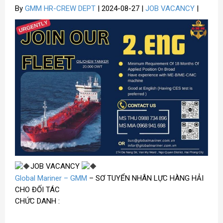
By
GMM HR-CREW DEPT
| 2024-08-27 |
JOB VACANCY
|
JOB VACANCY
Global Mariner – GMM
– SƠ TUYỂN NHÂN LỰC HÀNG HẢI
CHO ĐỐI TÁC
CHỨC DANH :