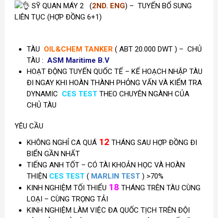
SỸ QUAN MÁY 2 (
2ND. ENG
) – TUYỂN BỔ SUNG
LIÊN TỤC
(HỢP ĐỒNG 6+1)
TÀU
OIL&CHEM TANKER
( ABT 20.000 DWT ) – CHỦ
TÀU :
ASM Maritime B.V
HOẠT ĐỘNG TUYẾN QUỐC TẾ – KẾ HOẠCH NHẬP TÀU
ĐI NGAY KHI HOÀN THÀNH PHỎNG VẤN VÀ KIỂM TRA
DYNAMIC
CES TEST
THEO CHUYÊN NGÀNH CỦA
CHỦ TÀU
YÊU CẦU
12
KHÔNG NGHỈ CA QUÁ
THÁNG SAU HỢP ĐỒNG ĐI
BIỂN GẦN NHẤT
TIẾNG ANH TỐT – CÓ TÀI KHOẢN HỌC VÀ HOÀN
THIỆN
CES TEST
(
MARLIN TEST
) >70%
18
KINH NGHIỆM TỐI THIỂU
THÁNG TRÊN TÀU CÙNG
LOẠI – CÙNG TRỌNG TẢI
KINH NGHIỆM LÀM VIỆC ĐA QUỐC TỊCH TRÊN ĐỘI