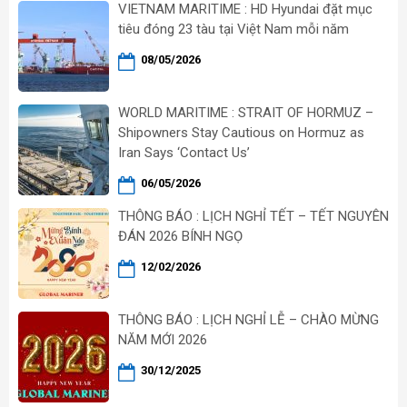
VIETNAM MARITIME : HD Hyundai đặt mục
tiêu đóng 23 tàu tại Việt Nam mỗi năm
08/05/2026
WORLD MARITIME : STRAIT OF HORMUZ –
Shipowners Stay Cautious on Hormuz as
Iran Says ‘Contact Us’
06/05/2026
THÔNG BÁO : LỊCH NGHỈ TẾT – TẾT NGUYÊN
ĐÁN 2026 BÍNH NGỌ
12/02/2026
THÔNG BÁO : LỊCH NGHỈ LỄ – CHÀO MỪNG
NĂM MỚI 2026
30/12/2025