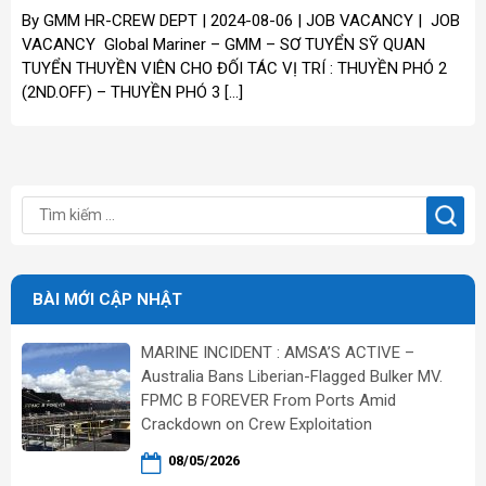
By GMM HR-CREW DEPT | 2024-08-06 | JOB VACANCY | JOB
VACANCY Global Mariner – GMM – SƠ TUYỂN SỸ QUAN
TUYỂN THUYỀN VIÊN CHO ĐỐI TÁC VỊ TRÍ : THUYỀN PHÓ 2
(2ND.OFF) – THUYỀN PHÓ 3 […]
BÀI MỚI CẬP NHẬT
MARINE INCIDENT : AMSA’S ACTIVE –
Australia Bans Liberian-Flagged Bulker MV.
FPMC B FOREVER From Ports Amid
Crackdown on Crew Exploitation
08/05/2026