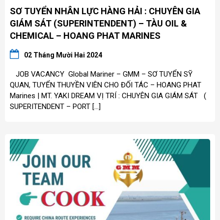
SƠ TUYỂN NHÂN LỰC HÀNG HẢI : CHUYÊN GIA
GIÁM SÁT (SUPERINTENDENT) – TÀU OIL &
CHEMICAL – HOANG PHAT MARINES
02 Tháng Mười Hai 2024
JOB VACANCY Global Mariner – GMM – SƠ TUYỂN SỸ
QUAN, TUYỂN THUYỀN VIÊN CHO ĐỐI TÁC – HOANG PHAT
Marines | MT. YAKI DREAM VỊ TRÍ : CHUYÊN GIA GIÁM SÁT (
SUPERITENDENT – PORT […]