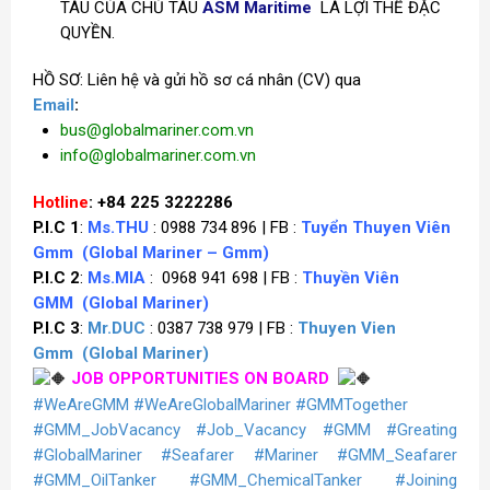
TÀU CỦA CHỦ TÀU
ASM Maritime
LÀ LỢI THẾ ĐẶC
QUYỀN.
HỒ SƠ: Liên hệ và gửi hồ sơ cá nhân (CV) qua
Email
:
bus@globalmariner.com.vn
info@globalmariner.com.vn
Hotline
: +84 225 3222286
P.I.C 1
:
Ms.THU
: 0988 734 896 | FB :
Tuyển Thuyen Viên
Gmm
(Global Mariner – Gmm)
P.I.C 2
:
Ms.MIA
: 0968 941 698 | FB :
Thuyền Viên
GMM
(Global Mariner)
P.I.C 3
:
Mr.DUC
: 0387 738 979 | FB :
Thuyen Vien
Gmm
(Global Mariner)
JOB OPPORTUNITIES ON BOARD
#WeAreGMM
#WeAreGlobalMariner
#GMMTogether
#GMM_JobVacancy
#Job_Vacancy
#GMM
#Greating
#GlobalMariner
#Seafarer
#Mariner
#GMM_Seafarer
#GMM_OilTanker
#GMM_ChemicalTanker
#Joining