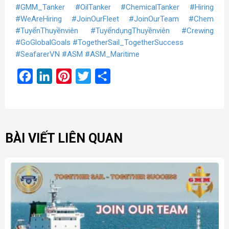
#GMM_Tanker
#OilTanker
#ChemicalTanker
#Hiring
#WeAreHiring
#JoinOurFleet
#JoinOurTeam
#Chem
#TuyểnThuyềnviên
#TuyểndụngThuyềnviên
#Crewing
#GoGlobalGoals
#TogetherSail_TogetherSuccess
#SeafarerVN
#ASM
#ASM_Maritime
Facebook
LinkedIn
Pinterest
Twitter
Share
BÀI VIẾT LIÊN QUAN